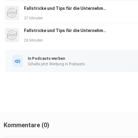
Fallstricke und Tips für die Unternehmenssanierung Teil II
https://bohlsener-muehle.de/
37 Minuten
Fallstricke und Tips für die Unternehmenssanierung Teil I
https://www.finnest.com/de/
28 Minuten
In Podcasts werben
Schalte jetzt Werbung in Podcasts.
Bei Fragen an unseren Interview-Partner:
M.Kollmann@bohlsener-muehle.de
Kommentare (0)
https://www.linkedin.com/in/mathiaskollmann/