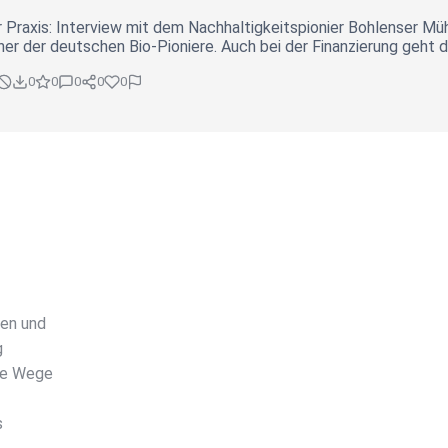
r Praxis: Interview mit dem Nachhaltigkeitspionier Bohlenser M
iner der deutschen Bio-Pioniere. Auch bei der Finanzierung geht 
0
0
0
0
0
ren und
g
eue Wege
s