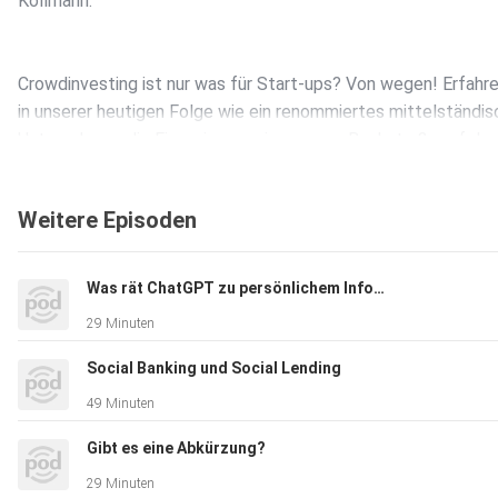
Kollmann.
Crowdinvesting ist nur was für Start-ups? Von wegen! Erfahre
in unserer heutigen Folge wie ein renommiertes mittelständi
Unternehmen die Finanzierung einer neuen Backstraße erfolgr
auch über crowdinvesting realisiert hat. Der Geschäftsführer 
Bohlsener Mühle GmbH & Co KG, Mathias Kollmann berichtet 
Weitere Episoden
seine praktischen Erfahrungen mit der Crowdinvesting-Platt
Finnest und gibt wertvolle Tipps für die Finanzierung von KM
über Schwarmfinanzierung.
Was rät ChatGPT zu persönlichem Informationskonsum?
29 Minuten
Social Banking und Social Lending
49 Minuten
Für mehr Informationen zur Bohlsener Mühle und der Crowdfu
Gibt es eine Abkürzung?
Plattform Finnest
29 Minuten