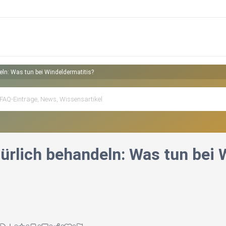
eln: Was tun bei Windeldermatitis?
türlich behandeln: Was tun bei 