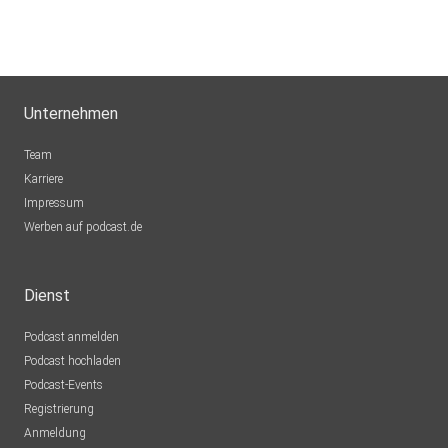
Unternehmen
Team
Karriere
Impressum
Werben auf podcast.de
Dienst
Podcast anmelden
Podcast hochladen
Podcast-Events
Registrierung
Anmeldung