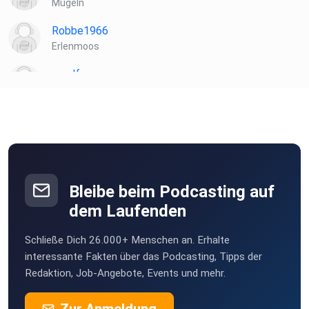
Mügeln
Robbe1966
Erlenmoos
muelf
Biblis
ibt8uttn
Laela
Hamburg
Bleibe beim Podcasting auf
Wacka
dem Laufenden
Weissach
Schließe Dich 26.000+ Menschen an. Erhalte
interessante Fakten über das Podcasting, Tipps der
Redaktion, Job-Angebote, Events und mehr.