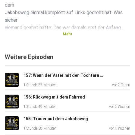
dem
Jakobsweg einmal komplett auf Links gedreht hat. Was
sicher
niemand geahnt hatte: Das war damals erst der Anfang ...
Mehr
Juttas
Geschichte geht weiter und wird Dich ins Staunen
versetzen!
Weitere Episoden
MEHR: Infos & Kontakt:
157: Wenn der Vater mit den Töchtern pilgert
⁠⁠⁠⁠⁠⁠⁠⁠⁠⁠⁠⁠⁠⁠⁠⁠www.camino-podcast.de⁠⁠⁠⁠⁠⁠⁠⁠ Insta:
1 Stunde 22 Minuten
vor 2 Tagen
⁠⁠⁠⁠⁠⁠⁠camino_marcus⁠⁠⁠⁠⁠⁠⁠ Idee/Redaktion/Sprecher: Marcus
Poschlod Sounddesign: Jonas Zimmermann & Hans-Jörg
156: Rückweg mit dem Fahrrad
Karrenbrock (DANKE!) Der Camino-Podcast wird
1 Stunde 49 Minuten
vor 2 Wochen
dankenswerter Weise
unterstützt vom ⁠⁠⁠⁠Conrad-Stein-Verlag⁠⁠⁠⁠
155: Trauer auf dem Jakobsweg
& Das DOMRADIO.DE
1 Stunde 38 Minuten
vor 4 Wochen