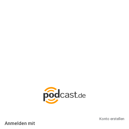
Anmeldung
Hallo Podcast-Hörer! Melde dich hier an. Dich erwarten 1 Million
abonnierbare Podcasts und alles, was Du rund um Podcasting
wissen musst.
Konto erstellen
Anmelden mit