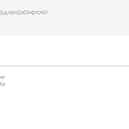
0
0
0
0
0
0
ber
für