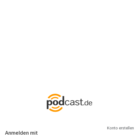
Anmeldung
Hallo Podcast-Hörer! Melde dich hier an. Dich erwarten 1 Million
abonnierbare Podcasts und alles, was Du rund um Podcasting
wissen musst.
Konto erstellen
Anmelden mit