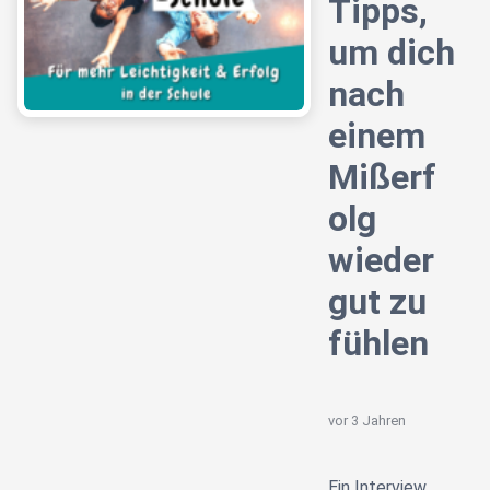
Tipps,
um dich
nach
einem
Mißerf
olg
wieder
gut zu
fühlen
vor 3 Jahren
Ein Interview