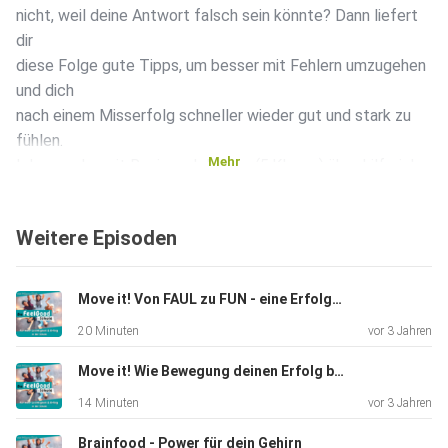
nicht, weil deine Antwort falsch sein könnte? Dann liefert
dir
diese Folge gute Tipps, um besser mit Fehlern umzugehen
und dich
nach einem Misserfolg schneller wieder gut und stark zu
fühlen.
Mehr
Ich spreche mit Ronja und Jannes (5.Klasse) über hilfreiche
Strategien jedes Alter, damit sich "falsch" normaler und
entspannter anfühlt, und das nicht nur in der Schule.
Weitere Episoden
Viel Spaß beim Zuhören!
Deine Milena Rüdy
Move it! Von FAUL zu FUN - eine Erfolgsstory
20 Minuten
vor 3 Jahren
Move it! Wie Bewegung deinen Erfolg boostet
14 Minuten
vor 3 Jahren
Brainfood - Power für dein Gehirn