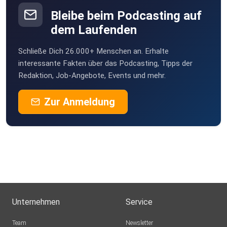
Bleibe beim Podcasting auf
Schiwagodoc
dem Laufenden
Preggio
Schließe Dich 26.000+ Menschen an. Erhalte
kulzima
interessante Fakten über das Podcasting, Tipps der
Redaktion, Job-Angebote, Events und mehr.
steffenkrippner
Zur Anmeldung
david14286
sersloide
ottinho83
Unternehmen
Service
czmmkdku
Team
Newsletter