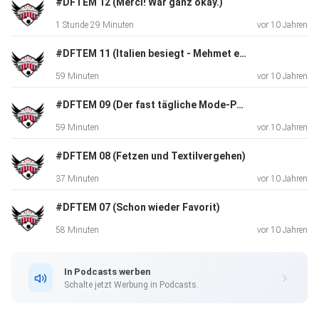
#DFTEM 12 (Merci! War ganz okay.)
1 Stunde 29 Minuten
vor 10 Jahren
#DFTEM 11 (Italien besiegt - Mehmet explodiert)
Link zur Diskussion auf Facebook über den Aufwand und
59 Minuten
vor 10 Jahren
die
Reichweite von Podcasts.
#DFTEM 09 (Der fast tägliche Mode-Podcast)
59 Minuten
vor 10 Jahren
#DFTEM 08 (Fetzen und Textilvergehen)
Der Hashtag zur Sendung lautet: #DFTEM. Das ist
37 Minuten
vor 10 Jahren
die Abkürzung für (D)en (f)ast (t)äglichen (EM)-Podcast.
#DFTEM 07 (Schon wieder Favorit)
Diesen
Podcast bei iTunes anhören und (kostenlos) abonnieren.
58 Minuten
vor 10 Jahren
Folgt uns
bei Twitter @fehlpass und liked unsere #DFTEM
In Podcasts werben
Facebook Seite und
Schalte jetzt Werbung in Podcasts.
bleib immer auf dem Laufenden. Unterstützt uns mit einer
kleinen