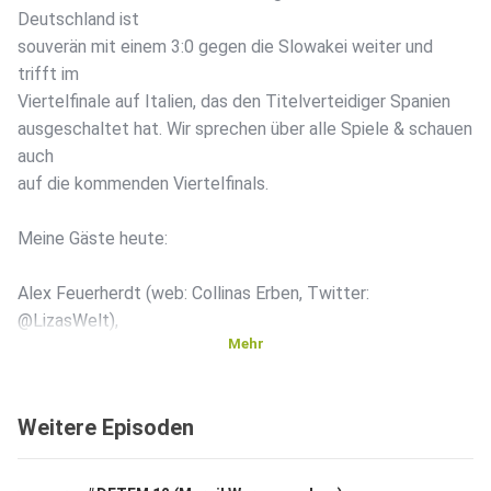
Deutschland ist
souverän mit einem 3:0 gegen die Slowakei weiter und
trifft im
Viertelfinale auf Italien, das den Titelverteidiger Spanien
ausgeschaltet hat. Wir sprechen über alle Spiele & schauen
auch
auf die kommenden Viertelfinals.
Meine Gäste heute:
Alex Feuerherdt (web: Collinas Erben, Twitter:
@LizasWelt),
Mehr
Marvin Mendel (web: Eintracht-Podcast, Twitter:
@marv2punkt0)
Weitere Episoden
und
Fatih Demireli (Web: SPOX, Twitter: @DemireliDE).