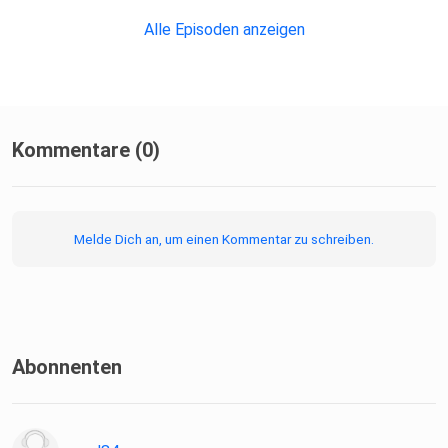
Spende! Diesen Podcast bei iTunes anhören und
Alle Episoden anzeigen
(kostenlos)
abonnieren. Alle anderen Podcatcher sollten diesen Feed
verwenden
Kommentare (0)
Melde Dich an, um einen Kommentar zu schreiben.
Abonnenten