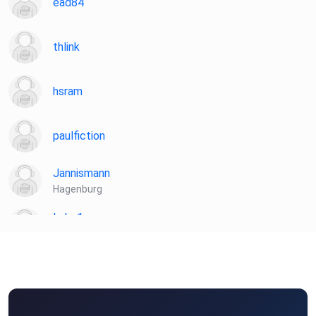
ead84
thlink
hsram
paulfiction
Jannismann
Hagenburg
Luke1
Augsburg
kili94
Bluelink