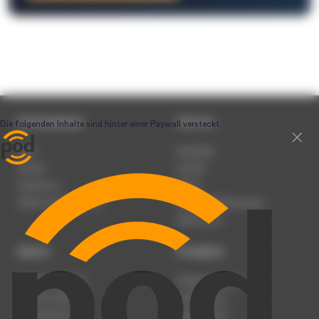
Unternehmen
Service
Team
Newsletter
Karriere
Kontakt
Impressum
Presse
Werben auf podcast.de
Nutzungsbedingungen
Datenschutz
Dienst
Produkte
Podcast anmelden
Podcast-Beratung
Podcast hochladen
Podcast-Jobs
Podcast-Events
Podcast-Push