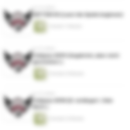
vor 10 Jahren
#DFTEM 00 (Lasst die Spiele beginnen)
1 Stunde 11 Minuten
vor 10 Jahren
Fehlpass #099 (Ungekrönt, aber nicht
gescheitert.)
2 Stunden 39 Minuten
vor 10 Jahren
Fehlpass #098 (Er verlängert. Oder
Nicht.)
2 Stunden 33 Minuten