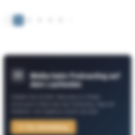
‹
1
2
3
4
5
›
Bleibe beim Podcasting auf
dem Laufenden
Schließe Dich 26.000+ Menschen an. Erhalte
interessante Fakten über das Podcasting, Tipps der
Redaktion, Job-Angebote, Events und mehr.
Zur Anmeldung