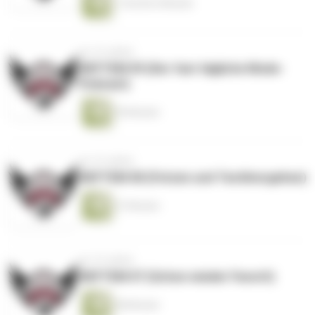
1 Stunde 6 Minuten
vor 10 Jahren
#DFTEM 09 (Der fast tägliche Mode-
Podcast)
59 Minuten
vor 10 Jahren
#DFTEM 08 (Fetzen und Textilvergehen)
37 Minuten
vor 10 Jahren
#DFTEM 07 (Schon wieder Favorit)
58 Minuten