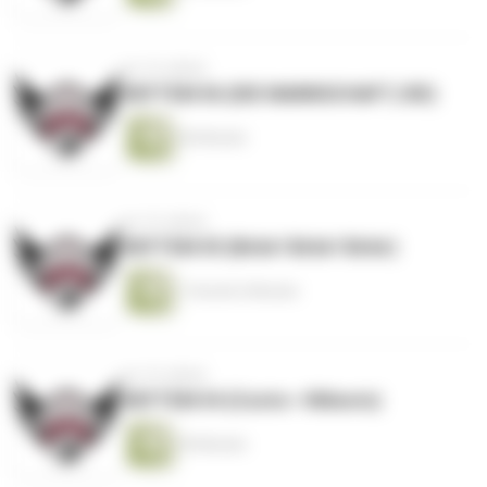
vor 10 Jahren
#DFTEM 06 (DIE MANNSCHAFT, DIE)
46 Minuten
vor 10 Jahren
#DFTEM 05 (Birkir! Birkir! Birkir)
1 Stunde 6 Minuten
vor 10 Jahren
#DFTEM 04 (Conte > Wilmots)
49 Minuten