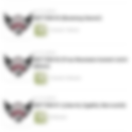
vor 10 Jahren
#DFTEM 03 (Boateng Saves!)
1 Stunde 1 Minute
vor 10 Jahren
#DFTEM 02 (Frau Neumann kommt nicht
alleine)
1 Stunde 3 Minuten
vor 10 Jahren
#DFTEM 01 (Liberté, Egalité, Nervosité)
29 Minuten