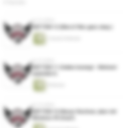
67 Episoden
vor 10 Jahren
#DFTEM 12 (Merci! War ganz okay.)
1 Stunde 29 Minuten
vor 10 Jahren
#DFTEM 11 (Italien besiegt - Mehmet
explodiert)
59 Minuten
vor 10 Jahren
#DFTEM 10 (Neuer Rechner, aber mit
Windows 95 drauf)