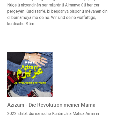
Nûçe û nirxandinên ser mijarên ji Almanya û ji her çar
perçeyên Kurdistan’ê, bi beşdariya pispor û mêvanên din
di bernameya me de ne. Wir sind deine vielfältige,
kurdische Stim...
Azizam - Die Revolution meiner Mama
2022 stirbt die iranische Kurdin Jina Mahsa Amini in