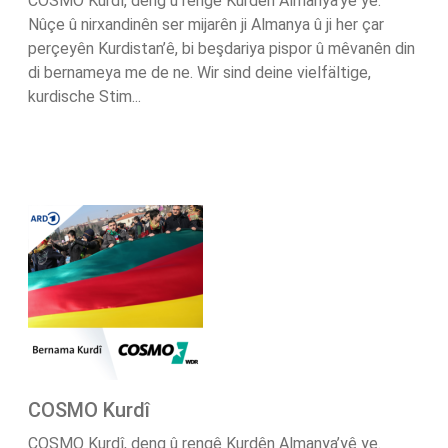
COSMO Kurdî, deng û rengê Kurdên Almanya’yê ye.
Nûçe û nirxandinên ser mijarên ji Almanya û ji her çar
perçeyên Kurdistan’ê, bi beşdariya pispor û mêvanên din
di bernameya me de ne. Wir sind deine vielfältige,
kurdische Stim...
COSMO Kurdî
COSMO Kurdî, deng û rengê Kurdên Almanya’yê ye.