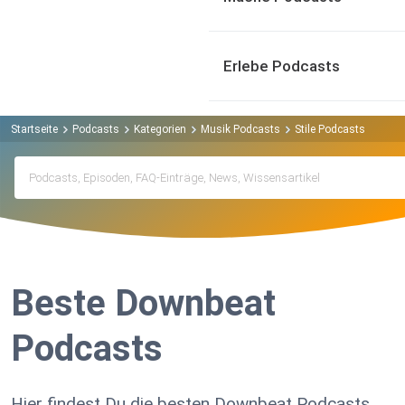
Erlebe Podcasts
Startseite
Podcasts
Kategorien
Musik Podcasts
Stile Podcasts
Jazz
Beste Downbeat
Podcasts
Hier findest Du die besten Downbeat Podcasts