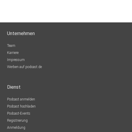
Unternehmen
Team
Karriere
Impressum
Werben auf podcast.de
Dienst
Podcast anmelden
Podcast hochladen
Podcast-Events
Registrierung
Anmeldung