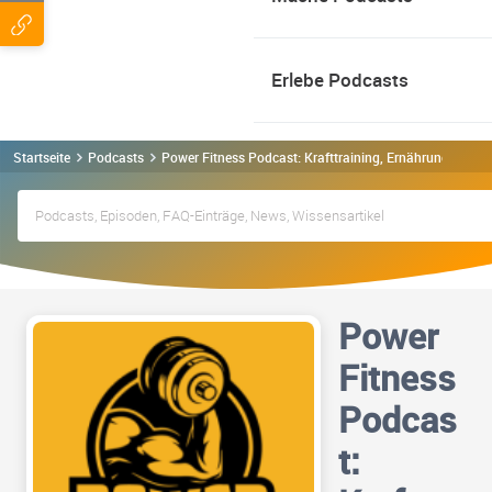
Erlebe Podcasts
Startseite
Podcasts
Power Fitness Podcast: Krafttraining, Ernährung, Mus
Power
Fitness
Podcas
t: