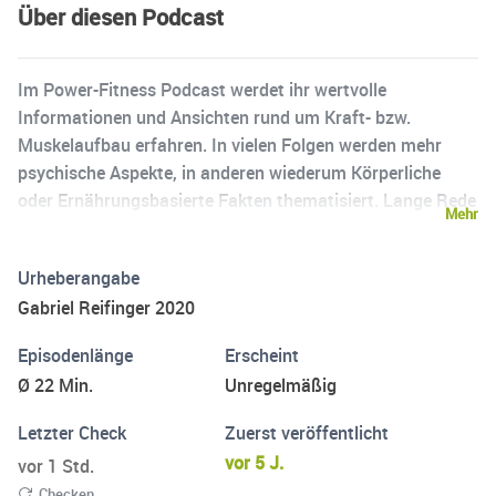
Über diesen Podcast
Im Power-Fitness Podcast werdet ihr wertvolle
Informationen und Ansichten rund um Kraft- bzw.
Muskelaufbau erfahren. In vielen Folgen werden mehr
psychische Aspekte, in anderen wiederum Körperliche
oder Ernährungsbasierte Fakten thematisiert. Lange Rede
Mehr
kurzer Sinn: Du ziehst durch und holst dir den Körper den
du willst!
Urheberangabe
Gabriel Reifinger 2020
Episodenlänge
Erscheint
Ø 22 Min.
Unregelmäßig
Letzter Check
Zuerst veröffentlicht
vor 5 J.
vor 1 Std.
Checken