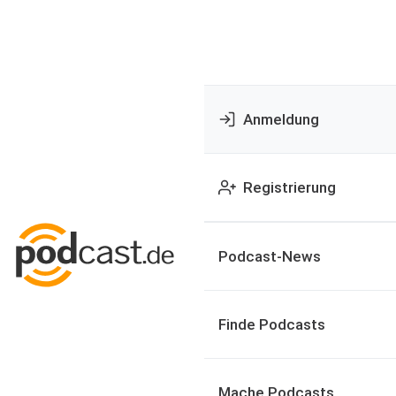
Anmeldung
Registrierung
Podcast-News
Finde Podcasts
Mache Podcasts