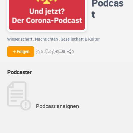
Podcas
t
Wissenschaft
,
Nachrichten
,
Gesellschaft & Kultur
0
0
Folgen
0
0
0
Podcaster
Podcast aneignen