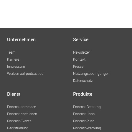
Unternehmen
Service
Team
Newsletter
Karriere
Kontakt
Impressum
Presse
Werben auf podcast.de
Nutzungsbedingungen
Datenschutz
Dienst
Produkte
Podcast anmelden
Podcast-Beratung
Podcast hochladen
Podcast-Jobs
Podcast-Events
Podcast-Push
Registrierung
Podcast-Werbung