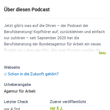
Über diesen Podcast
Jetzt gibt’s was auf die Ohren – der Podcast der
Berufsberatung! Kopfhörer auf, zurücklehnen und einfach
nur zuhören – seit September 2020 hat die
Berufsberatung der Bundesagentur für Arbeit ein neues
Projekt ins Leben gerufen. Alle zwei Wochen werden die
Mehr
beiden Berufsberater Janika Dehmer und Kai Hochstuhl
ihre ZuhörerInnen mit einer neuen Podcastfolge
Webseite
versorgen. In den 15-Minütigen Gesprächen gehen die
Schon in die Zukunft gehört?
beiden auf verschiedene Themen rund um Ausbildung und
Studium ein. Dabei geht es nicht nur um wichtige Basics
Urheberangabe
der Berufsfindung – auch typische Fragen aus dem Alltag
Agentur für Arbeit
der Berufsberater werden beantwortet. Sackgasse
Ausbildungsabbruch – was nun? Steinreich und glücklich
Letzter Check
Zuerst veröffentlicht
– in welchen Berufen verdiene ich am meisten?
vor 5 J.
vor 4 Std.