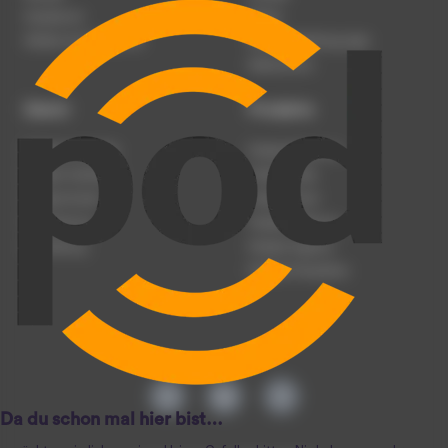
Impressum
Presse
Werben auf podcast.de
Nutzungsbedingungen
Datenschutz
Dienst
Produkte
Podcast anmelden
Podcast-Beratung
Podcast hochladen
Podcast-Jobs
Podcast-Events
Podcast-Push
Registrierung
Podcast-Werbung
Anmeldung
Podcast-Agentur
Podcast-Produktion