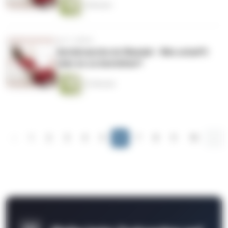
5 Minuten
vor 2 Jahren
Autobranche im Wandel - Wie schafft
man es zu bestehen?
22 Minuten
‹
1
2
3
4
5
6
7
8
9
10
...