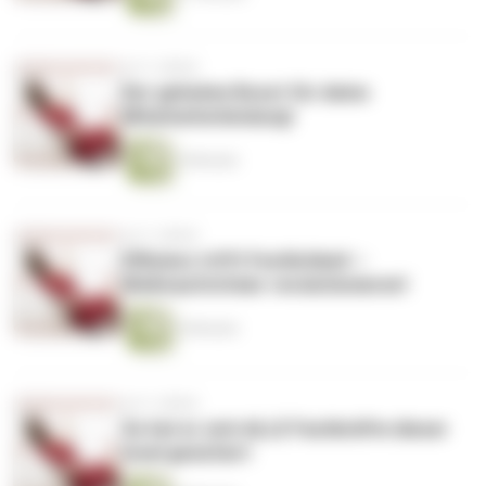
vor 2 Jahren
Der geheime Boost für deine
Mitarbeiterbindung!
4 Minuten
vor 2 Jahren
Effizienz trifft Festlichkeit –
Weihnachtsfeier revolutionieren!
6 Minuten
vor 2 Jahren
So hat er sich ALLE Fachkräfte dieser
Insel gesichert