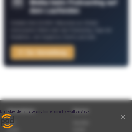
Bleibe beim Podcasting auf
dem Laufenden
Schließe Dich 26.000+ Menschen an. Erhalte
interessante Fakten über das Podcasting, Tipps der
Redaktion, Job-Angebote, Events und mehr.
Zur Anmeldung
Unternehmen
Service
Team
Newsletter
Karriere
Kontakt