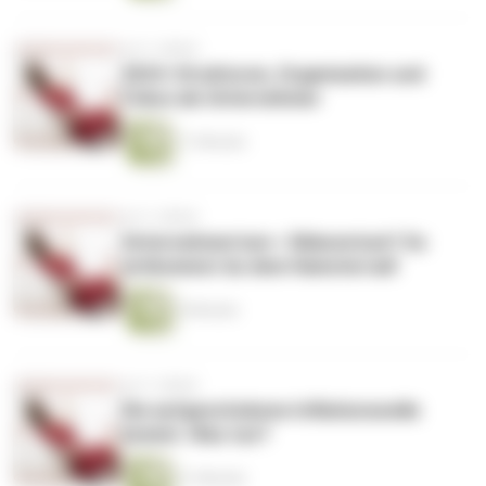
vor 2 Jahren
2024: Strukturen, Organisation und
Fokus als Unternehmer
11 Minuten
vor 2 Jahren
Unternehmertum = Sklaventum? So
entkommst du dem Hamsterrad!
6 Minuten
vor 2 Jahren
Die aufgeschobene Inflationswelle
kommt. Was tun?
21 Minuten