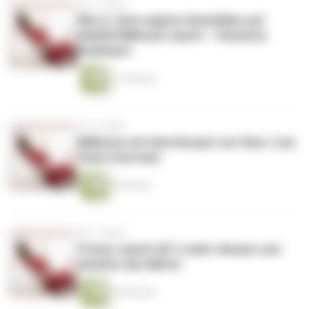
vor 2 Jahren
Wie er ohne eigene Immobilien auf
AirBnB Millionen macht – Hendrick
Kuhlmann
11 Minuten
vor 2 Jahren
Millionen mit dem Rezept von Oma | Lisa
Stein Interview
9 Minuten
vor 2 Jahren
Friseur macht 60 % mehr Umsatz und
arbeitet die Hälfte!
18 Minuten