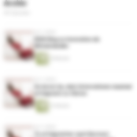
Archiv
451 Episoden
vor 2 Jahren
DEIN Weg zu Innovation als
Mittelständler
18 Minuten
vor 2 Jahren
So lernst du, dein Unternehmen maximal
erfolgreich zu führen
13 Minuten
vor 2 Jahren
7x erfolgreicher nach Burnout: