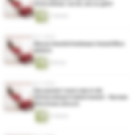
Unternehmer verrät, wie es geht!
17 Minuten
vor 2 Jahren
Warum Hendrik Kuhlmann HomeOffice
ablehnt
6 Minuten
vor 2 Jahren
Das passiert wenn man in die
#Unternehmerfreiheit kommt - Norman
Hinrichsen (Uncut)
51 Minuten