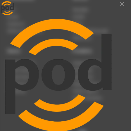
Team
Newsletter
Karriere
Kontakt
Impressum
Presse
Werben auf podcast.de
Nutzungsbedingungen
Datenschutz
Dienst
Produkte
Podcast anmelden
Podcast-Beratung
Podcast hochladen
Podcast-Jobs
Podcast-Events
Podcast-Push
Registrierung
Podcast-Werbung
Anmeldung
Podcast-Agentur
Podcast-Produktion