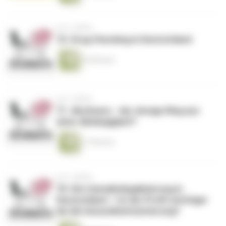
vor 3 Jahren
72. Drug Checking in Deutschland
39 Minuten
vor 3 Jahren
71. Abstinenz - der einzige Weg aus
einer Abhängigkeit?
17 Minuten
vor 3 Jahren
70. Die Cannabislegalisierung in
Deutschland – Ist der Profit wichtiger
als die Gesundheitssicherung?