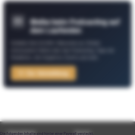
Bleibe beim Podcasting auf
dem Laufenden
Schließe Dich 26.000+ Menschen an. Erhalte
interessante Fakten über das Podcasting, Tipps der
Redaktion, Job-Angebote, Events und mehr.
Zur Anmeldung
Unternehmen
Service