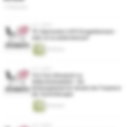
174 Episoden
vor 2 Jahren
75. Depression trifft Drogenkonsum -
oder ist es andersherum?
55 Minuten
vor 2 Jahren
74.2 Von Ohnmacht zu
Selbstwirksamkeit - Ein
bindungsbasierter Ansatz bei Trauma in
der Suchttherapie
60 Minuten
vor 2 Jahren