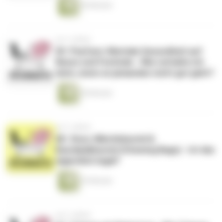
56 Minuten
vor 3 Jahren
69. PsyCare: Mentale Gesundheit auf
Raves und Festivals - Wie verhalte ich
mich, wenn es jemanden nicht gut geht?
50 Minuten
vor 3 Jahren
68. Snus, Nikotinbeutel &
Kautabakbeutel (Chewing Bags) - Ist das
eigentlich legal?
35 Minuten
vor 3 Jahren