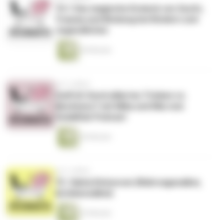
74.1 Das magische Dreieck von Sucht,
Trauma und Bindung bei Kindern und
Jugendlichen
45 Minuten
vor 2 Jahren
ZwiFo5: Kontrolliertes Trinken vs.
Abstinenz? mit Mika und Mia vom
SodaKlub Podcast
36 Minuten
vor 2 Jahren
73. Salvia Divinorum (Wahrsagesalbei,
Aztekensalbei)
33 Minuten