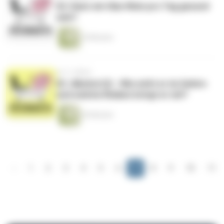
64. Kann ein Glas Wein pro Tag gesund
sein?
18 Minuten
vor 3 Jahren
63. Alkohol (2) - Wie wirkt er im Gehirn
und welche Risiken bringt er mit?
30 Minuten
‹
1
2
3
4
5
6
7
8
9
10
11