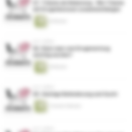
67. Träume als Belastung - Wie Träume
mit Drogenkonsum zusammenhängen
24 Minuten
vor 3 Jahren
66. Kann man vom Drogenentzug
süchtig werden?
18 Minuten
vor 3 Jahren
65. Geistige Behinderung und Sucht
1 Stunde 4 Minuten
vor 3 Jahren