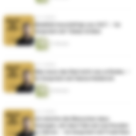
vor 4 Jahren
Mobilität beschäftigt uns 24/7. – Im
Gespräch mit Tobias Gröber
21 Minuten
vor 4 Jahren
Man muss das Rad nicht neu erfinden. –
Im Gespräch mit Hanna Heiderich
43 Minuten
vor 4 Jahren
Ich möchte die Menschen dazu
bewegen, mit dem Fahrrad zum Kunden
zu fahren. – Im Gespräch mit Frank Noe