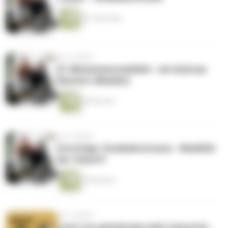
62 Sekunden
vor 4 Jahren
#1 Mitarbeitermobilität - mit Andreas
Reichert (Mobiko)
38 Minuten
vor 4 Jahren
Introfolge: Zweibahnstrasse - Mobilität
der Zukunft
30 Minuten
vor 4 Jahren
Lasst uns gemeinsam mehr bewusste