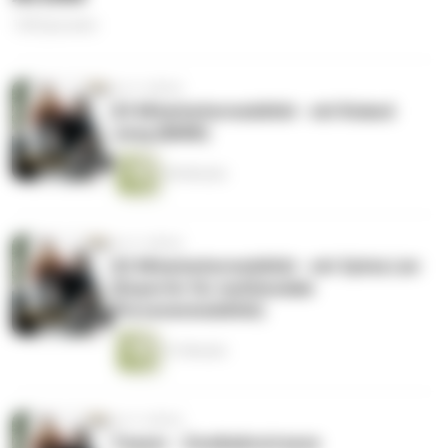
138 Episoden
vor 4 Jahren
#3 Mitarbeitermobilität - mit Roland
Jung (BMW)
40 Minuten
vor 4 Jahren
#2 Mitarbeitermobilität - mit Sylvia Lier
(Expertin für multimodale
Personenmobilität)
41 Minuten
vor 4 Jahren
Teaser - Zweibahnstrasse