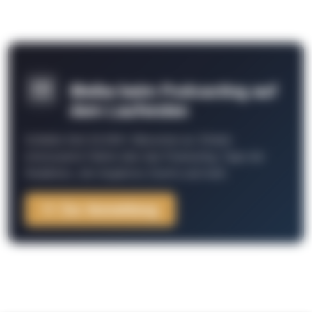
Bleibe beim Podcasting auf
dem Laufenden
Schließe Dich 26.000+ Menschen an. Erhalte
interessante Fakten über das Podcasting, Tipps der
Redaktion, Job-Angebote, Events und mehr.
Zur Anmeldung