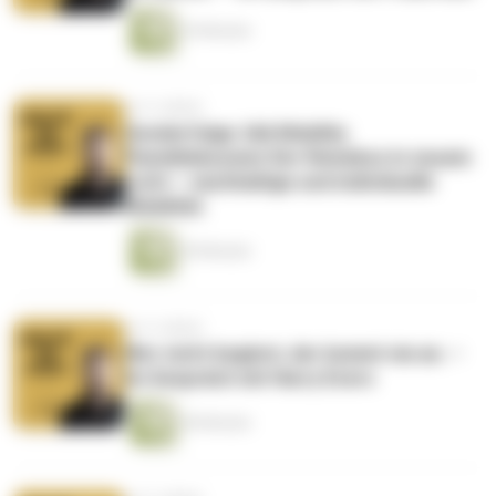
34 Minuten
vor 4 Jahren
Sonderfolge: IAA Mobility
Paneldiskussion Der Reisebus in neuem
Licht – nachhaltige und individuelle
Mobilität.
45 Minuten
vor 4 Jahren
Wer nicht beginnt, der kommt nie an. –
Im Gespräch mit Harry Evers
40 Minuten