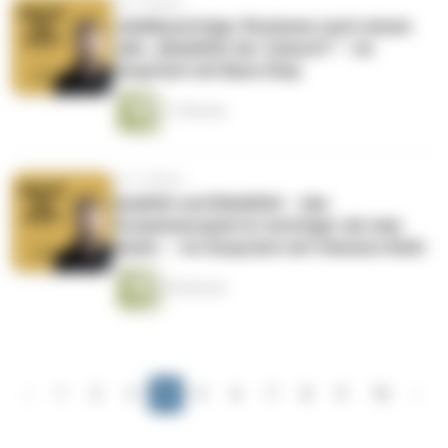
vor 5 Jahren
Jubiläumsfolge: Resümee nach einem
Jahr „Mobilität der Zukunft“ – im
Gespräch mit Bano Diop
17 Minuten
vor 5 Jahren
Qualität und Mobilität – das
Zusammenspiel ist wichtiger als man
denkt. – Im Gespräch mit Clemens Rath
56 Minuten
‹
1
2
3
4
5
6
7
8
9
10
›