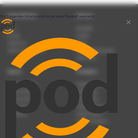
Unternehmen
Service
Team
Newsletter
Karriere
Kontakt
Impressum
Presse
Werben auf podcast.de
Nutzungsbedingungen
Datenschutz
Dienst
Produkte
Podcast anmelden
Podcast-Beratung
Podcast hochladen
Podcast-Jobs
Podcast-Events
Podcast-Push
Registrierung
Podcast-Werbung
Anmeldung
Podcast-Agentur
Podcast-Produktion