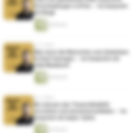
Entscheidungen treffen. – Im Gespräch
mit Mogli
46 Minuten
vor 4 Jahren
Man muss die Menschen zum Umdenken
im Kopf bewegen. – Im Gespräch mit
Julia Maulhardt
45 Minuten
vor 4 Jahren
Wir müssen das Thema Mobilität
verstehen und emotional aufladen. – Im
Gespräch mit Anjes Tjarks
33 Minuten