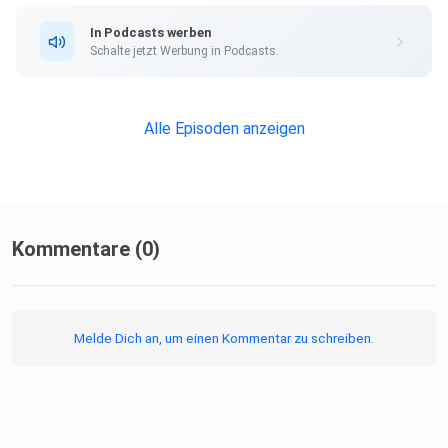
https://www.youtube.com/channel/UCXXhKIgFgcvnA4sPD
In Podcasts werben
8Qmqtw
Schalte jetzt Werbung in Podcasts.
Instagram
Alle Episoden anzeigen
Podcast: www.instagram.com/mobilitaet_der_zukunft/
Hier kannst du den Podcast bewerten:
Kommentare (0)
https://podcasts.apple.com/de/podcast/zweibahnstraße-
Melde Dich an, um einen Kommentar zu schreiben.
mobilität-der-zukunft/id1518491773
Über Julien Figur: