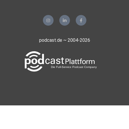
Mit Sophia Hoge vernetzen:
LinkedIn:
https://www.linkedin.com/in/sophia-charlotte-hoge-
podcast.de ~ 2004-2026
59b439180/