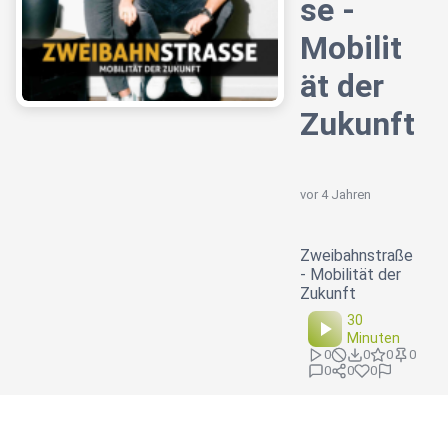
se -
Mobilit
ät der
Zukunft
vor 4 Jahren
Zweibahnstraße
- Mobilität der
Zukunft
30
Minuten
0
0
0
0
0
0
0