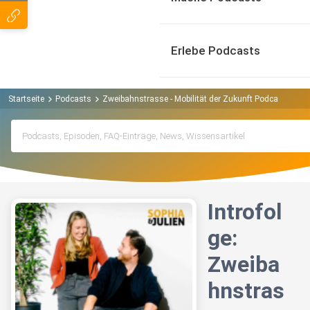
Erlebe Podcasts
Startseite
Podcasts
Zweibahnstrasse - Mobilität der Zukunft Podcast
Int
Introfol
ge:
Zweiba
hnstras