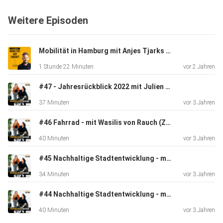
Weitere Episoden
In der Introfolge bekommt ihr einen ersten Vorgeschmack,
was euch
in den nächsten Monaten erwarten wird und wie es
Mobilität in Hamburg mit Anjes Tjarks und Kaitlyn
eigentlich dazu
1 Stunde 22 Minuten
vor 2 Jahren
kam, dass Sophia ab sofort als Co-Host im Podcast ist.
#47 - Jahresrückblick 2022 mit Julien & Sophia
37 Minuten
vor 3 Jahren
Seid gespannt!
#46 Fahrrad - mit Wasilis von Rauch (Zukunft Fahrrad)
40 Minuten
vor 3 Jahren
LinkedIn Gruppe Podcast:
#45 Nachhaltige Stadtentwicklung - mit Maximilian Schnizer (Bayrische Hausbau)
34 Minuten
vor 3 Jahren
https://www.linkedin.com/groups/8994174/
#44 Nachhaltige Stadtentwicklung - mit Martha Marisa Wanat
40 Minuten
vor 3 Jahren
YouTube Podcast: