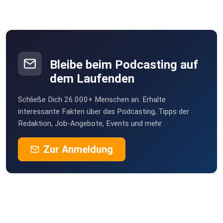
XING: www.xing.com/profile/Julien_Figur/cv
Bleibe beim Podcasting auf
LinkedIn: www.linkedin.com/in/julienfigur/
dem Laufenden
Schließe Dich 26.000+ Menschen an. Erhalte
Homepage Julien Figur:
interessante Fakten über das Podcasting, Tipps der
Redaktion, Job-Angebote, Events und mehr.
https://julienfigur.com
Zur Anmeldung
Homepage Hanse Mondial: www.hansemondial.de/de/start
seite/
Über Sophia Hoge: