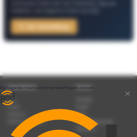
interessante Fakten über das Podcasting, Tipps der
Redaktion, Job-Angebote, Events und mehr.
Zur Anmeldung
Unternehmen
Service
Team
Newsletter
Karriere
Kontakt
Impressum
Presse
Werben auf podcast.de
Nutzungsbedingungen
Datenschutz