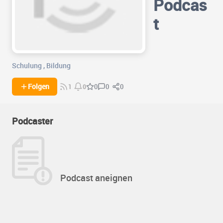
Podcas
t
Schulung
,
Bildung
0
0
Folgen
0
1
0
Podcaster
Podcast aneignen