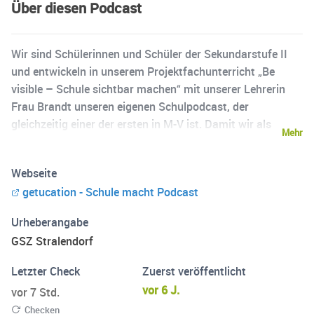
Über diesen Podcast
Wir sind Schülerinnen und Schüler der Sekundarstufe II
und entwickeln in unserem Projektfachunterricht „Be
visible – Schule sichtbar machen“ mit unserer Lehrerin
Frau Brandt unseren eigenen Schulpodcast, der
gleichzeitig einer der ersten in M-V ist. Damit wir als
Mehr
Schülerinnen und Schüler, aber auch unsere Lehrerinnen
und Lehrer sich an unserer Schule wohlfühlen, liegt es
Webseite
unserer Schulleitung sehr am Herzen, die Schule
getucation - Schule macht Podcast
weiterzubringen. Und damit ihr mitbekommt, was bei uns
alles passiert, zeigen wir euch, wie sich unsere Schule
Urheberangabe
Schritt für Schritt entwickelt. Vielleicht dienen unsere
GSZ Stralendorf
Ideen anderen Schulen als Inspiration.
Letzter Check
Zuerst veröffentlicht
vor 6 J.
vor 7 Std.
Checken