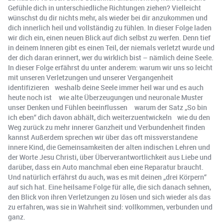
Gefühle dich in unterschiedliche Richtungen ziehen? Vielleicht
wünschst du dir nichts mehr, als wieder bei dir anzukommen und
dich innerlich heil und vollständig zu fühlen. In dieser Folge laden
wir dich ein, einen neuen Blick auf dich selbst zu werfen. Denn tief
in deinem Inneren gibt es einen Teil, der niemals verletzt wurde und
der dich daran erinnert, wer du wirklich bist – nämlich deine Seele.
In dieser Folge erfährst du unter anderem: warum wir uns so leicht
mit unseren Verletzungen und unserer Vergangenheit
identifizieren weshalb deine Seele immer heil war und es auch
heute noch ist wie alte Überzeugungen und neuronale Muster
unser Denken und Fühlen beeinflussen warum der Satz „So bin
ich eben“ dich davon abhält, dich weiterzuentwickeln wie du den
Weg zurück zu mehr innerer Ganzheit und Verbundenheit finden
kannst Außerdem sprechen wir über das oft missverstandene
innere Kind, die Gemeinsamkeiten der alten indischen Lehren und
der Worte Jesu Christi, über Überverantwortlichkeit aus Liebe und
darüber, dass ein Auto manchmal eben eine Reparatur braucht.
Und natürlich erfährst du auch, was es mit deinen „drei Körpern“
auf sich hat. Eine heilsame Folge für alle, die sich danach sehnen,
den Blick von ihren Verletzungen zu lösen und sich wieder als das
zu erfahren, was sie in Wahrheit sind: vollkommen, verbunden und
ganz.