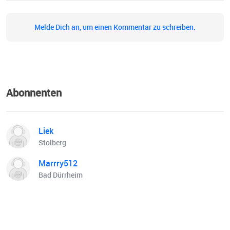
Weisheiten alter Kulturen und hilfreiche Tipps und Tricks
für deine ganz persönliche Reise zu dir selbst.
Melde Dich an, um einen Kommentar zu schreiben.
Willkommen in deinem vollkommen neuen Lebensgefühl –
willkommen bei „All about life“. Dein Sera Benia Online-
Shop: https://www.sera-benia.de Besuche uns auf
Facebook: https://bit.ly/3VRhlLP Folge uns auf
Instagram: https://www.instagram.com/serabeniaverlag/
Abonnenten
Mehr zu Seraphine Monien: https://www.sera-
benia.de/pages/seraphine-monien
Liek
Stolberg
Marrry512
Bad Dürrheim