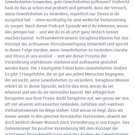
Gewohnheiten loswerden, gute Gewohnheiten aufbauen? Vielleicht
hast du das ja schon mal probiert und gemerkt, dass der Versuch,
deine Gewohnheiten zu verändern, eigentlich nur Stress in dir
ausgelöst hat – ohne nachhaltig für eine wirkliche Verbesserung
zu sorgen. Nach dieser Podcast-Episode wirst du erkennen, woran
das gelegen hat – und wie du es ab jetzt ganz einfach besser
machen kannst. Achtsamkeitstrainerin Seraphine Monien hat das
Konzept der achtsamen Stressbewältigung entwickelt und spricht
in dieser Folge darüber, wann Gewohnheiten zu verändern Unruhe
und Stress in uns auslöst – und wie dieser Prozess der
Veränderung stattdessen stärkend und aufbauend gestaltet
werden kann. Die 3 häufigsten Fehler beim Gewohnheiten-Ändern
Es gibt 3 Hauptfehler, die so gut wie jedem Menschen begegnen,
der versucht, seine Gewohnheiten zu verändern. Seraphine Monien
erklärt dir in dieser Episode, welche das sind, woran du sie
erkennst und wie du sie vermeiden kannst. Mit alltäglichen
Beispielen aus ihrer Praxis deckt Seraphine auf, wie genau wir uns
oft mit unseren antrainierten Gedanken, Gefühlen und reaktiven
Verhaltensweisen im Wege stehen. Und woran es liegt, dass wir
immer wieder in den gleichen Kreisläufen feststecken, obwohl wir
doch wirklich diesen Wunsch nach Veränderung in uns tragen. Das
Geheimrezept für positive Veränderung Mit dem Konzept der
achtsamen Stressbewältigung wird das Ändern der Gewohnheiten