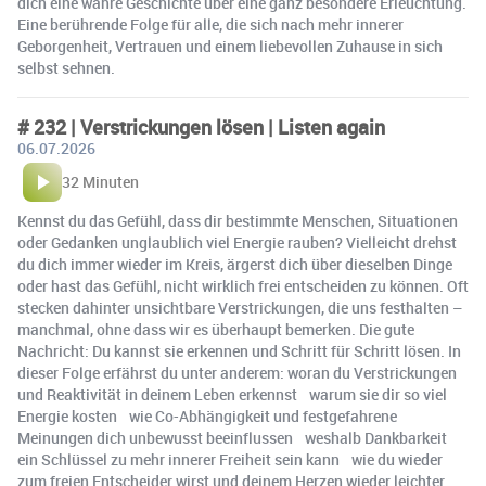
dich eine wahre Geschichte über eine ganz besondere Erleuchtung.
Eine berührende Folge für alle, die sich nach mehr innerer
Geborgenheit, Vertrauen und einem liebevollen Zuhause in sich
selbst sehnen.
# 232 | Verstrickungen lösen | Listen again
06.07.2026
32 Minuten
Kennst du das Gefühl, dass dir bestimmte Menschen, Situationen
oder Gedanken unglaublich viel Energie rauben? Vielleicht drehst
du dich immer wieder im Kreis, ärgerst dich über dieselben Dinge
oder hast das Gefühl, nicht wirklich frei entscheiden zu können. Oft
stecken dahinter unsichtbare Verstrickungen, die uns festhalten –
manchmal, ohne dass wir es überhaupt bemerken. Die gute
Nachricht: Du kannst sie erkennen und Schritt für Schritt lösen. In
dieser Folge erfährst du unter anderem: woran du Verstrickungen
und Reaktivität in deinem Leben erkennst warum sie dir so viel
Energie kosten wie Co-Abhängigkeit und festgefahrene
Meinungen dich unbewusst beeinflussen weshalb Dankbarkeit
ein Schlüssel zu mehr innerer Freiheit sein kann wie du wieder
zum freien Entscheider wirst und deinem Herzen wieder leichter