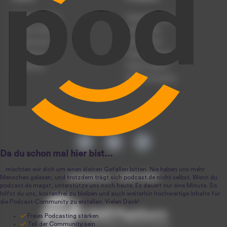
Podcast anmelden
Podcast-Beratung
Podcast hochladen
Podcast-Jobs
Podcast-Events
Podcast-Push
Registrierung
Podcast-Werbung
Anmeldung
Podcast-Agentur
Podcast-Produktion
podcast.de ~ 2004-2026