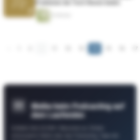
Problemen die Tech-Riesen leiden
33 Minuten
‹
1
2
...
11
12
13
14
15
16
17
Bleibe beim Podcasting auf
dem Laufenden
Schließe Dich 26.000+ Menschen an. Erhalte
interessante Fakten über das Podcasting, Tipps der