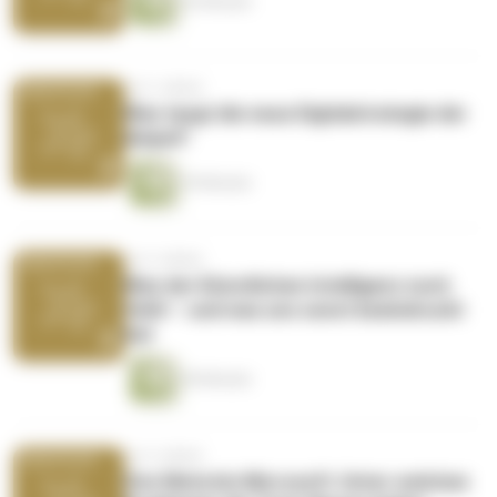
42 Minuten
vor 3 Jahren
Was taugt die neue Digitalstrategie der
Ampel?
39 Minuten
vor 4 Jahren
Was der Künstlichen Intelligenz noch
fehlt – und was uns sonst beeindruckt
hat
40 Minuten
vor 4 Jahren
Von Meta bis Microsoft: Unter welchen