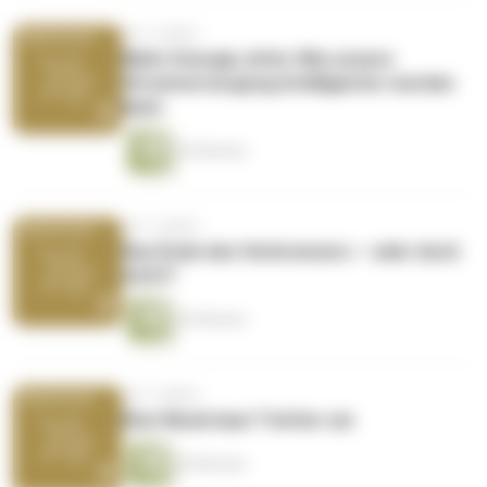
vor 3 Jahren
Mehr Energie, bitte: Wie unsere
Stromversorgung intelligenter werden
kann
53 Minuten
vor 3 Jahren
Das Ende des Verbrenners – oder doch
nicht?
43 Minuten
vor 3 Jahren
Elon Musk baut Twitter um
40 Minuten