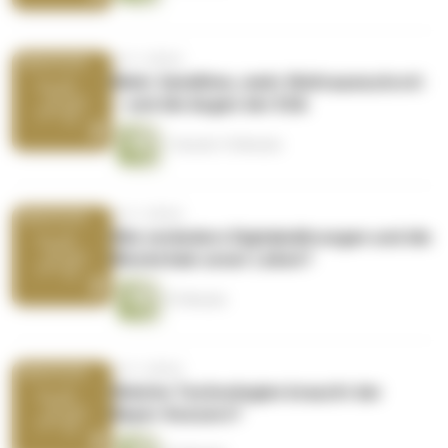
vor 3 Jahren
Mehr Satelliten, mehr Weltraumschrott
– und die Augen der ESA
1 Stunde 15 Minuten
vor 3 Jahren
Wie verändern Digitalwährungen und die
Blockchain unser Leben?
47 Minuten
vor 3 Jahren
Welche Technologien braucht der
Bayer-Konzern?