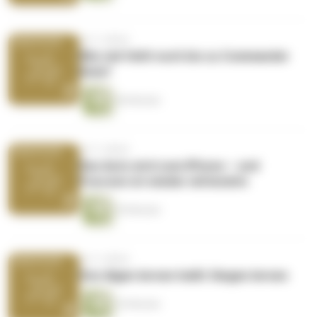
vor 3 Jahren
Wie viel fehlt noch bis zu Commander
Data?
46 Minuten
vor 3 Jahren
Das Auto wird zum iPhone – und
Foxconn ist wieder mittendrin
39 Minuten
vor 3 Jahren
Von Algen lernen heißt Siegen lernen
35 Minuten