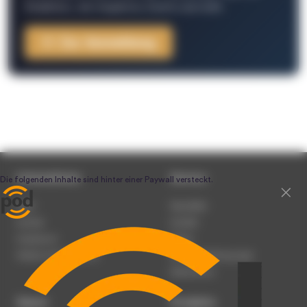
Redaktion, Job-Angebote, Events und mehr.
Zur Anmeldung
Unternehmen
Service
Team
Newsletter
Karriere
Kontakt
Impressum
Presse
Werben auf podcast.de
Nutzungsbedingungen
Datenschutz
Dienst
Produkte