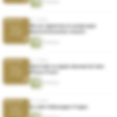
33 Minuten
vor 3 Jahren
Wie wir digital durch aufgeregte
Nachrichtenzeiten steuern
33 Minuten
vor 3 Jahren
Übertreibt es Apple diesmal mit dem
iPhone-Preis?
39 Minuten
vor 3 Jahren
So viele Volkswagen-Fragen