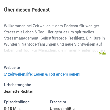
Über diesen Podcast
Willkommen bei Zeitwellen – dem Podcast für weniger
Stress mit Leben & Tod. Hier geht es um spirituelles
Stressmanagement, Selbstfürsorge, Resilienz, Ein Kurs in
Wundern, Nahtoderfahrungen und neue Sichtweisen auf
Leben und Tod. Für Menschen, die inneren Frieden suchen
Mehr
– mitten im Alltag. Viel Freude bei Zuhören. Deine
Jeanette von ZEITWELLEN.life Musik: www.frametraxx.de
Webseite
zeitwellen.life: Leben & Tod anders sehen!
Urheberangabe
Jeanette Richter
Episodenlänge
Erscheint
Ø 18 Min.
Unregelmäßig