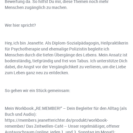
Bewertung da. So hilfst Du mir, diese Themen noch mehr
Menschen zugänglich zu machen.
Wer hier spricht?
Hey, ich bin Jeanette. Als Diplom-Sozialpädagogin, Heilpraktikerin
für Psychotherapie und ehemalige Polizistin begleite ich
Menschen durch die tiefen Übergänge des Lebens. Mein Ansatz ist
bodenständig, tiefgründig und frei von Tabus. Ich unterstütze Dich
dabei, die Angst vor der Vergänglichkeit zu verlieren, um die Liebe
zum Leben ganz neu zu entdecken.
So gehen wir ein Stück gemeinsam:
Mein Workbook „RE:MEMBER!“ – Dein Begleiter für den Alltag (als
Buch und Audio):
https://members.jeanetterichter.de/produkt/workbook-
remember/ Das Zeitwellen-Café – Unser regelmäßiger, offener
Austauschraum (online, jeden 1. und 3. Sonntag im Monat):