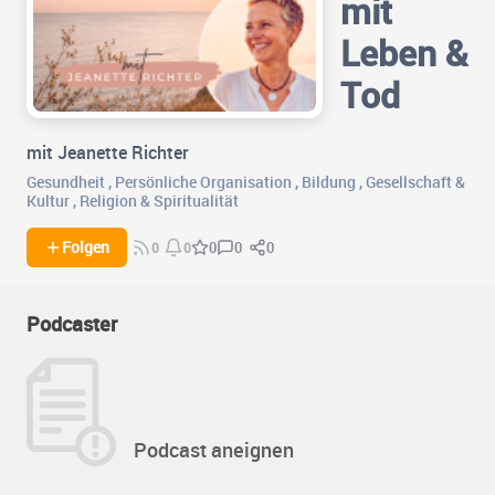
mit
Leben &
Tod
mit Jeanette Richter
Gesundheit
,
Persönliche Organisation
,
Bildung
,
Gesellschaft &
Kultur
,
Religion & Spiritualität
0
0
Folgen
0
0
0
Podcaster
Podcast aneignen