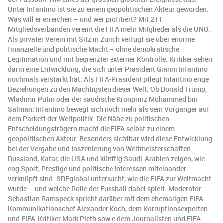
Unter Infantino ist sie zu einem geopolitischen Akteur geworden.
Was will er erreichen – und wer profitiert? Mit 211
Mitgliedsverbänden vereint die FIFA mehr Mitglieder als die UNO.
Als privater Verein mit Sitz in Zürich verfügt sie über enorme
finanzielle und politische Macht – ohne demokratische
Legitimation und mit begrenzter externer Kontrolle. Kritiker sehen
darin eine Entwicklung, die sich unter Präsident Gianni Infantino
nochmals verstärkt hat. Als FIFA-Präsident pflegt Infantino enge
Beziehungen zu den Mächtigsten dieser Welt. Ob Donald Trump,
Wladimir Putin oder der saudische Kronprinz Mohammed bin
Salman: Infantino bewegt sich noch mehr als sein Vorgänger auf
dem Parkett der Weltpolitik. Die Nähe zu politischen
Entscheidungsträgern macht die FIFA selbst zu einem
geopolitischen Akteur. Besonders sichtbar wird diese Entwicklung
bei der Vergabe und Inszenierung von Weltmeisterschaften.
Russland, Katar, die USA und künftig Saudi-Arabien zeigen, wie
eng Sport, Prestige und politische Interessen miteinander
verknüpft sind. SRFglobal untersucht, wie die FIFA zur Weltmacht
wurde – und welche Rolle der Fussball dabei spielt. Moderator
Sebastian Ramspeck spricht darüber mit dem ehemaligen FIFA-
Kommunikationschef Alexander Koch, dem Korruptionsexperten
und FIFA-Kritiker Mark Pieth sowie dem Journalisten und FIFA-