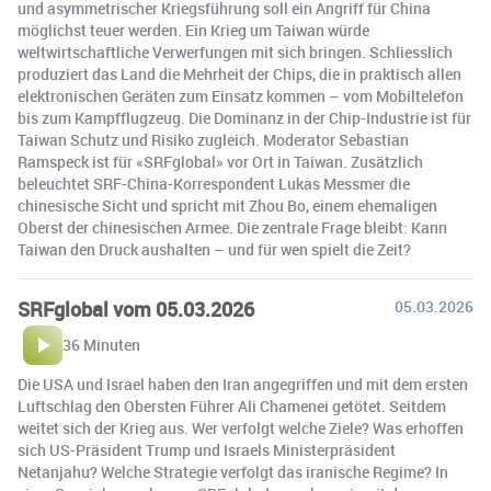
und asymmetrischer Kriegsführung soll ein Angriff für China
möglichst teuer werden. Ein Krieg um Taiwan würde
weltwirtschaftliche Verwerfungen mit sich bringen. Schliesslich
produziert das Land die Mehrheit der Chips, die in praktisch allen
elektronischen Geräten zum Einsatz kommen – vom Mobiltelefon
bis zum Kampfflugzeug. Die Dominanz in der Chip-Industrie ist für
Taiwan Schutz und Risiko zugleich. Moderator Sebastian
Ramspeck ist für «SRFglobal» vor Ort in Taiwan. Zusätzlich
beleuchtet SRF-China-Korrespondent Lukas Messmer die
chinesische Sicht und spricht mit Zhou Bo, einem ehemaligen
Oberst der chinesischen Armee. Die zentrale Frage bleibt: Kann
Taiwan den Druck aushalten – und für wen spielt die Zeit?
SRFglobal vom 05.03.2026
05.03.2026
36 Minuten
Die USA und Israel haben den Iran angegriffen und mit dem ersten
Luftschlag den Obersten Führer Ali Chamenei getötet. Seitdem
weitet sich der Krieg aus. Wer verfolgt welche Ziele? Was erhoffen
sich US-Präsident Trump und Israels Ministerpräsident
Netanjahu? Welche Strategie verfolgt das iranische Regime? In