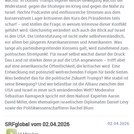
wächst. In Donald Trumps eigener MAGA-Bewegung wächst der
Widerstand: gegen die Strategie im Krieg und gegen die Nähe zu
Israel. Rechte Podcaster und einflussreiche Stimmen aus dem
konservativen Lager kritisieren den Kurs des Präsidenten teils
scharf – und stellen die Frage, in wessen Interesse dieser Konflikt
geführt wird. Gleichzeitig verändert sich auch der Blick auf Israel
in den USA. Die Unterstützung ist nicht mehr selbstverständlich,
vor allem bei jüngeren Amerikanerinnen und Amerikanern. Was
lange als parteiübergreifender Konsens galt, wird zunehmend zum
politischen Streitpunkt. Für Israel selbst wächst damit der Druck:
Das Land ist stärker denn je auf die USA angewiesen – trifft aber
auf eine amerikanische Öffentlichkeit, die kritischer wird. Eine
Entwicklung mit potenziell weitreichenden Folgen für beide Seiten.
Was bedeutet das für die politische Zukunft Trumps? Wie stabil ist
seine Bewegung? Und wie belastbar ist die Allianz zwischen den
USA und Israel in einer sich verändernden Welt? Moderator
Sebastian Ramspeck spricht mit dem Nahost-Experten Aaron
David Miller, dem ehemaligen israelischen Diplomaten Daniel Levy
sowie der Politikwissenschaftlerin Rachel Blum.
SRFglobal vom 02.04.2026
02.04.2026
34 Minuten