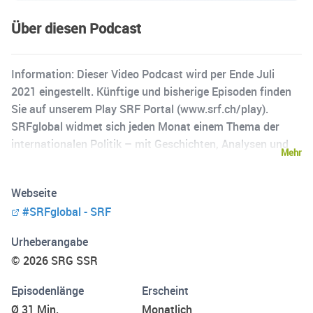
Über diesen Podcast
Information: Dieser Video Podcast wird per Ende Juli
2021 eingestellt. Künftige und bisherige Episoden finden
Sie auf unserem Play SRF Portal (www.srf.ch/play).
SRFglobal widmet sich jeden Monat einem Thema der
internationalen Politik – mit Geschichten, Analysen und
Mehr
Stimmen aus der ganzen Welt. Moderator ist Sebastian
Ramspeck, Gastmoderatorin Wasiliki Goutziomitros.
Webseite
#SRFglobal - SRF
Urheberangabe
© 2026 SRG SSR
Episodenlänge
Erscheint
Ø 31 Min.
Monatlich