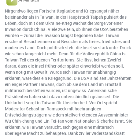
Nirgendwo liegen Fortschrittsglaube und Kriegsangst näher
beieinander als in Taiwan. In der Hauptstadt Taipeh pulsiert das
Leben, doch mit dem Ukraine-Krieg wächst die Sorge vor einer
Invasion durch China. Viele zweifeln, ob ihnen die USA beistehen
würden – zumal die Invasion längst begonnen habe. Taiwan
erscheint Besucherinnen und Besuchern als freies, friedliches und
modernes Land. Doch politisch steht die Insel so stark unter Druck
wie schon lange nicht mehr. Denn für die Volksrepublik China ist
Taiwan Teil des eigenen Territoriums. Sie lässt keinen Zweifel
daran, dass die Insel früher oder später einverleibt werden soll,
wenn nötig mit Gewalt. Würde sich Taiwan für unabhängig
erklären, wäre dies ein Kriegsgrund. Die USA sind seit Jahrzehnten
ein enger Partner Taiwans, doch ob sie dem Land im Ernstfall
militärisch beistehen würden, ist ungewiss. Amerikanische
Präsidenten haben sich dazu unterschiedlich geäussert. Die
Unklarheit sorgt in Taiwan für Unsicherheit. Vor Ort spricht
Moderator Sebastian Ramspeck mit hochrangigen
Entscheidungsträgern wie dem stellvertretenden Aussenminister
Wu Chih-chung und Lin Fei-fan vom Nationalen Sicherheitsrat. Sie
erklären, wie Taiwan versucht, sich gegen eine militärisch
überlegene Macht zu behaupten. Dank ziviler Widerstandskraft