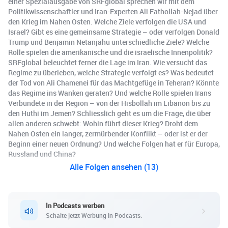
einer Spezialausgabe von SRFglobal sprechen wir mit dem
Politikwissenschaftler und Iran-Experten Ali Fathollah-Nejad über
den Krieg im Nahen Osten. Welche Ziele verfolgen die USA und
Israel? Gibt es eine gemeinsame Strategie – oder verfolgen Donald
Trump und Benjamin Netanjahu unterschiedliche Ziele? Welche
Rolle spielen die amerikanische und die israelische Innenpolitik?
SRFglobal beleuchtet ferner die Lage im Iran. Wie versucht das
Regime zu überleben, welche Strategie verfolgt es? Was bedeutet
der Tod von Ali Chamenei für das Machtgefüge in Teheran? Könnte
das Regime ins Wanken geraten? Und welche Rolle spielen Irans
Verbündete in der Region – von der Hisbollah im Libanon bis zu
den Huthi im Jemen? Schliesslich geht es um die Frage, die über
allen anderen schwebt: Wohin führt dieser Krieg? Droht dem
Nahen Osten ein langer, zermürbender Konflikt – oder ist er der
Beginn einer neuen Ordnung? Und welche Folgen hat er für Europa,
Russland und China?
Alle Folgen ansehen (13)
In Podcasts werben
Schalte jetzt Werbung in Podcasts.