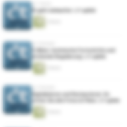
vor 1 Monat
KI geht einkaufen | c’t uplink
1 Minute
vor 2 Monaten
E-Bikes: technische Fortschritte und
drohende Regulierung | c’t uplink
1 Minute
vor 2 Monaten
Digitalisieren und Restaurieren: So
retten Sie alte Fotos & Filme | c’t uplink
1 Minute