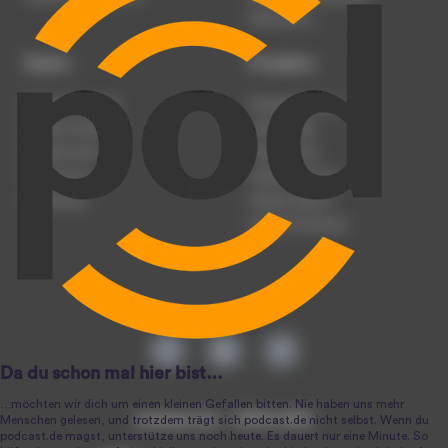
Datenschutz
Dienst
Produkte
Podcast anmelden
Podcast-Beratung
Podcast hochladen
Podcast-Jobs
Podcast-Events
Podcast-Push
Registrierung
Podcast-Werbung
Anmeldung
Podcast-Agentur
Podcast-Produktion
podcast.de ~ 2004-2026