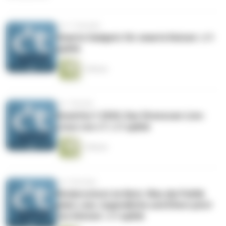
vor 11 Stunden
Smarte Gadgets für smarte Katzen | c’t
uplink
1 Minute
vor 1 Woche
Desinfec’t 2026: Das Virenscan-Live-
Linux von c’t | c’t uplink
1 Minute
vor 2 Wochen
Kinderschutz im Netz: Was die Politik
plant, was Jugendliche und Eltern jetzt
tun können | c’t uplink