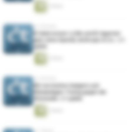
1 Minute
vor 3 Wochen
KI lokal nutzen: LLMs und KI-Agenten
ganz ohne OpenAI, Anthropic & Co. | c’t
uplink
1 Minute
vor 4 Wochen
Mit verrückten Gadgets und
Klimaanlagen-Tuning gegen die
Hitzewelle | c’t uplink
1 Minute
vor 1 Monat