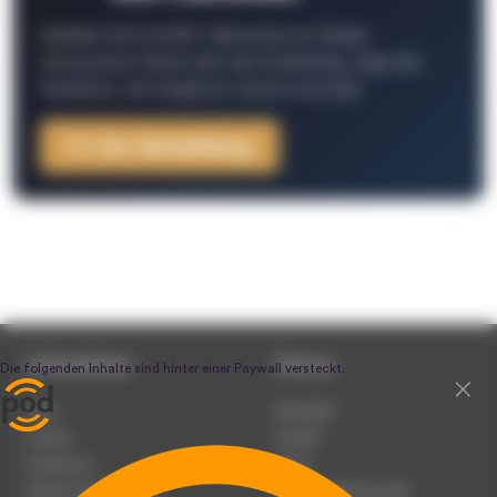
Schließe Dich 26.000+ Menschen an. Erhalte
interessante Fakten über das Podcasting, Tipps der
Redaktion, Job-Angebote, Events und mehr.
Zur Anmeldung
Unternehmen
Service
Team
Newsletter
Karriere
Kontakt
Impressum
Presse
Werben auf podcast.de
Nutzungsbedingungen