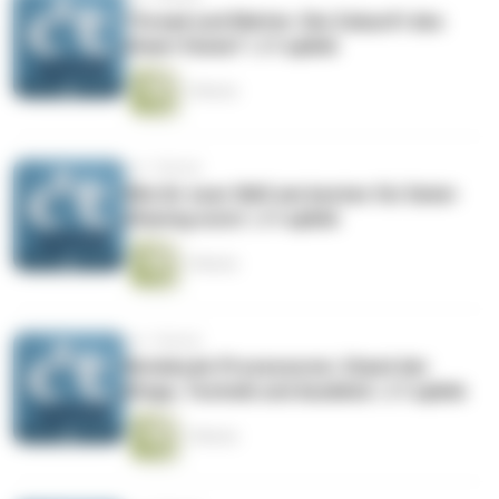
Thread und Matter: Die Zukunft des
Smart Home? | c’t uplink
1 Minute
vor 1 Monat
Wie ihr euer NAS am besten für Datei-
Sharing nutzt | c’t uplink
1 Minute
vor 1 Monat
Notebook-Prozessoren: Stand der
Dinge, Technik und Ausblick | c’t uplink
1 Minute