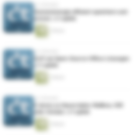
vor 2 Monaten
Sonnenenergie effizient speichern und
nutzen | c’t uplink
1 Minute
vor 2 Monaten
Zoff um Open-Source-Office-Lösungen
| c’t uplink
1 Minute
vor 2 Monaten
E-Autos zu Hause laden: Wallbox, CEE
oder Schuko | c’t uplink
1 Minute