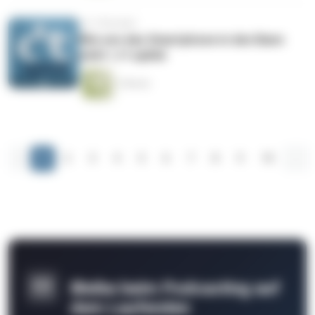
vor 3 Monaten
Wie uns das Smartphone in den Bann
zieht | c’t uplink
1 Minute
‹
1
2
3
4
5
6
7
8
9
10
...
Bleibe beim Podcasting auf
dem Laufenden