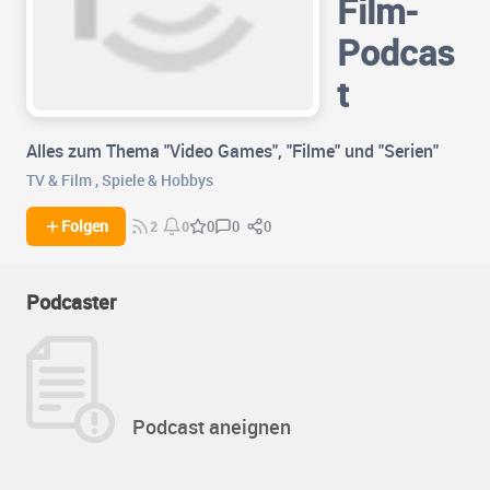
Film-
Podcas
t
Alles zum Thema "Video Games", "Filme" und "Serien"
TV & Film
,
Spiele & Hobbys
0
0
Folgen
0
2
0
Podcaster
Podcast aneignen