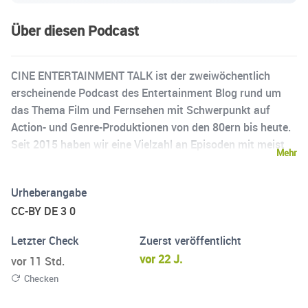
Über diesen Podcast
CINE ENTERTAINMENT TALK ist der zweiwöchentlich
erscheinende Podcast des Entertainment Blog rund um
das Thema Film und Fernsehen mit Schwerpunkt auf
Action- und Genre-Produktionen von den 80ern bis heute.
Seit 2015 haben wir eine Vielzahl an Episoden mit meist
Mehr
über zwei Stunden Laufzeit sowie zahlreiche weitere
Specials produziert. Thematisch ist (fast) nichts vor uns
Urheberangabe
sicher. Bis dato haben wir u.a. Tribute an
CC-BY DE 3 0
Meisterregisseure wie Wes Craven, Richard Donner und
George A. Romero oder die Vita von Filmlegenden wie
Letzter Check
Zuerst veröffentlicht
Christopher Lee, Analysen der Oscar-Verleihungen sowie
vor 22 J.
vor 11 Std.
vor allem ausführliche Kritiken weltberühmter Franchises
Checken
wie MISSION: IMPOSSIBLE, TERMINATOR und ALIEN
veröffentlicht. Auch launig-informative Audiokommentare