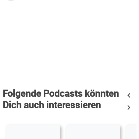
gleichzeitig unser weniger Celluloid-verliebtes privates
Umfeld zu entlasten und Euch zu erfreuen. Neben der
Leidenschaft bringen wir jahrzehntelange Erfahrung als
Filmjournalisten, Kritiker, Sachbuch- und Drehbuch-
Autoren sowie selbst als Filmemacher mit.
www.entertainment-blog.net
Folgende Podcasts könnten
Dich auch interessieren