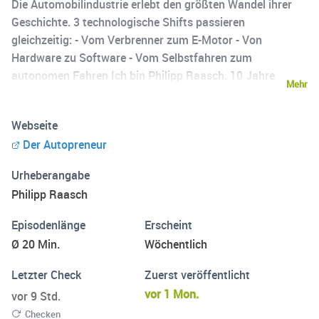
Die Automobilindustrie erlebt den größten Wandel ihrer
Geschichte. 3 technologische Shifts passieren
gleichzeitig: - Vom Verbrenner zum E-Motor - Von
Hardware zu Software - Vom Selbstfahren zum
autonomen Fahren Ich bin Philipp Raasch. 10 Jahre
Mehr
Mercedes. Heute Analyst und Gründer. In diesem Podcast
analysiere ich jede Woche die wichtigsten Entwicklungen.
Webseite
Der Business-Podcast für Fach- und Führungskräfte.
Der Autopreneur
Ohne Bullshit. Mit Insider-Perspektive. Jeden Sonntag
eine neue Folge.
Urheberangabe
Philipp Raasch
Episodenlänge
Erscheint
Ø 20 Min.
Wöchentlich
Letzter Check
Zuerst veröffentlicht
vor 1 Mon.
vor 9 Std.
Checken