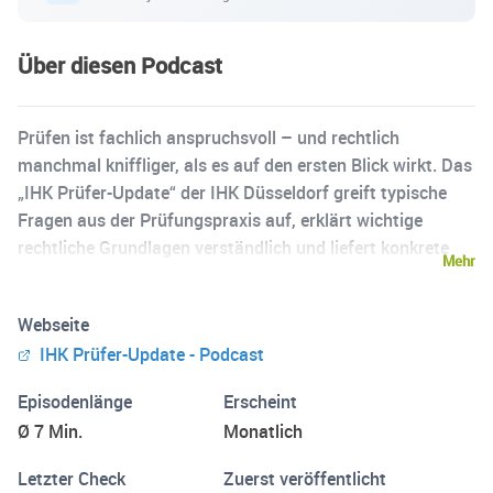
Über diesen Podcast
Prüfen ist fachlich anspruchsvoll – und rechtlich
manchmal kniffliger, als es auf den ersten Blick wirkt. Das
„IHK Prüfer-Update“ der IHK Düsseldorf greift typische
Fragen aus der Prüfungspraxis auf, erklärt wichtige
rechtliche Grundlagen verständlich und liefert konkrete
Mehr
Hinweise für den nächsten Prüfungseinsatz. Kurz,
praxisnah und gut hörbar – für alle IHK-Prüferinnen &
Webseite
Prüfer, die ohne großen Aufwand prüfungsfit bleiben
IHK Prüfer-Update - Podcast
möchten. Neue Folgen gibt es jeden zweiten und vierten
Dienstag im Monat. Die Macherinnen und Macher hinter
Episodenlänge
Erscheint
diesem Podcast: Unser IHK-Bereich Aus- und
Ø 7 Min.
Monatlich
Weiterbildungsprüfungen. Konzept, Faktenprüfung und
Endabnahme liegen komplett in unserer Hand. Künstliche
Letzter Check
Zuerst veröffentlicht