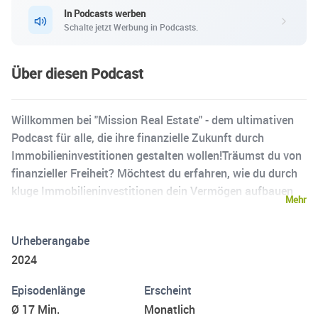
In Podcasts werben
Schalte jetzt Werbung in Podcasts.
Über diesen Podcast
Willkommen bei "Mission Real Estate" - dem ultimativen
Podcast für alle, die ihre finanzielle Zukunft durch
Immobilieninvestitionen gestalten wollen!Träumst du von
finanzieller Freiheit? Möchtest du erfahren, wie du durch
kluge Immobilieninvestitionen dein Vermögen aufbauen
Mehr
kannst? Dann bist du hier genau richtig! "Mission Real
Estate" ist deine Schatzkarte zur Entdeckung der Welt des
Urheberangabe
Immobilieninvestments und zur Verwirklichung deiner
2024
finanziellen Träume.In jeder Folge tauchen wir tief in die
faszinierende Welt der Immobilien ein. Unsere Experten,
Episodenlänge
Erscheint
erfahrene Investoren und Finanzstrategen, teilen ihr
Ø 17 Min.
Monatlich
Wissen und ihre Geheimnisse, um dir zu helfen, deine Ziele