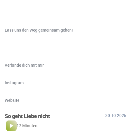
Lass uns den Weg gemeinsam gehen!
Verbinde dich mit mir
⁠⁠⁠⁠⁠⁠⁠⁠⁠⁠⁠⁠⁠⁠⁠⁠⁠⁠⁠⁠⁠Instagram⁠⁠⁠⁠⁠⁠⁠⁠
⁠⁠⁠⁠⁠⁠⁠⁠Website
So geht Liebe nicht
30.10.2025
12 Minuten