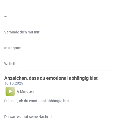
–
Verbinde dich mit mir
⁠⁠⁠⁠⁠⁠⁠⁠⁠⁠⁠⁠⁠⁠⁠⁠⁠⁠⁠⁠Instagram⁠⁠⁠⁠⁠⁠⁠
⁠⁠⁠⁠⁠⁠⁠Website
Anzeichen, dass du emotional abhängig bist
16.10.2025
16 Minuten
Erkenne, ob du emotional abhängig bist
Du wartest auf seine Nachricht.