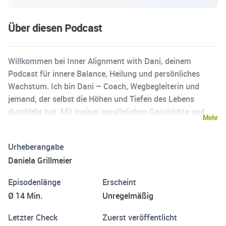
Über diesen Podcast
Willkommen bei Inner Alignment with Dani, deinem
Podcast für innere Balance, Heilung und persönliches
Wachstum. Ich bin Dani – Coach, Wegbegleiterin und
jemand, der selbst die Höhen und Tiefen des Lebens
durchlebt hat. Mit meiner persönlichen Geschichte und
Mehr
meiner Arbeit möchte ich dich inspirieren, mutig durch
Herausforderungen zu gehen. Freue dich auf inspirierende
Urheberangabe
Gespräche, praktische Anleitungen und meine persönliche
Daniela Grillmeier
Geschichte. Lass uns gemeinsam die Vergangenheit
hinter uns lassen und dein Leben neu ausrichten.
Episodenlänge
Erscheint
Abonniere jetzt und starte deine Reise zu deinem inneren
Ø 14 Min.
Unregelmäßig
Gleichgewicht!
Letzter Check
Zuerst veröffentlicht