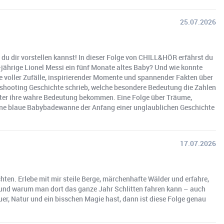
25.07.2026
du dir vorstellen kannst! In dieser Folge von CHILL&HÖR erfährst du
-jährige Lionel Messi ein fünf Monate altes Baby? Und wie konnte
e voller Zufälle, inspirierender Momente und spannender Fakten über
oshooting Geschichte schrieb, welche besondere Bedeutung die Zahlen
äter ihre wahre Bedeutung bekommen. Eine Folge über Träume,
ine blaue Babybadewanne der Anfang einer unglaublichen Geschichte
17.07.2026
hten. Erlebe mit mir steile Berge, märchenhafte Wälder und erfahre,
t und warum man dort das ganze Jahr Schlitten fahren kann – auch
er, Natur und ein bisschen Magie hast, dann ist diese Folge genau