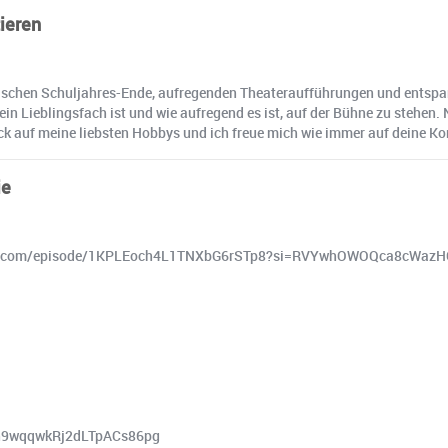
ieren
schen Schuljahres-Ende, aufregenden Theateraufführungen und entspann
Lieblingsfach ist und wie aufregend es ist, auf der Bühne zu stehen. N
lick auf meine liebsten Hobbys und ich freue mich wie immer auf deine 
ie
spotify.com/episode/1KPLEoch4L1TNXbG6rSTp8?si=RVYwhOWOQca8cWaz
Th9wqqwkRj2dLTpACs86pg