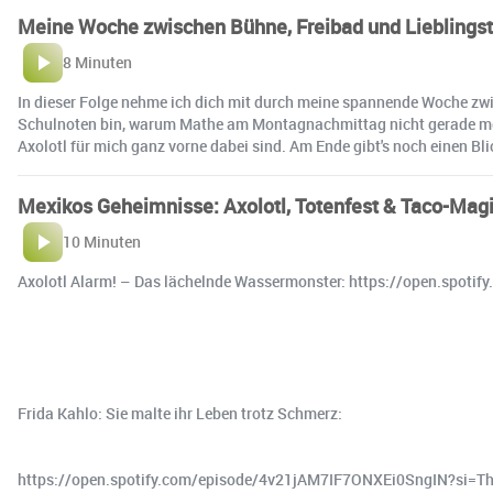
Meine Woche zwischen Bühne, Freibad und Lieblings­t
8 Minuten
In dieser Folge nehme ich dich mit durch meine spannende Woche zwi
Schulnoten bin, warum Mathe am Montagnachmittag nicht gerade mein 
Axolotl für mich ganz vorne dabei sind. Am Ende gibt's noch einen B
Mexikos Geheimnisse: Axolotl, Totenfest & Taco-Mag
10 Minuten
Axolotl Alarm! – Das lächelnde Wassermonster: https://open.
Frida Kahlo: Sie malte ihr Leben trotz Schmerz:
https://open.spotify.com/episode/4v21jAM7IF7ONXEi0SngIN?si=