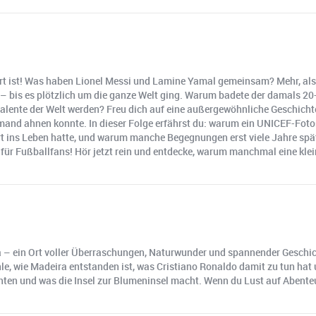
iert ist! Was haben Lionel Messi und Lamine Yamal gemeinsam? Mehr, als 
 – bis es plötzlich um die ganze Welt ging. Warum badete der damals 20
alente der Welt werden? Freu dich auf eine außergewöhnliche Geschicht
jemand ahnen konnte. In dieser Folge erfährst du: warum ein UNICEF-Fot
art ins Leben hatte, und warum manche Begegnungen erst viele Jahre sp
ür Fußballfans! Hör jetzt rein und entdecke, warum manchmal eine kle
ra – ein Ort voller Überraschungen, Naturwunder und spannender Geschic
hle, wie Madeira entstanden ist, was Cristiano Ronaldo damit zu tun ha
ten und was die Insel zur Blumeninsel macht. Wenn du Lust auf Abenteu