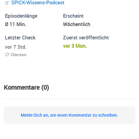
SPICK-Wissens-Podcast
spannenden Geschichten, verblüffenden Fakten und
unterhaltsamem Wissen – und genau das gibt es jetzt
Episodenlänge
Erscheint
auch zum Hören.
Ø 11 Min.
Wöchentlich
Letzter Check
Zuerst veröffentlicht
vor 3 Mon.
vor 7 Std.
Checken
Kommentare (0)
Melde Dich an, um einen Kommentar zu schreiben.