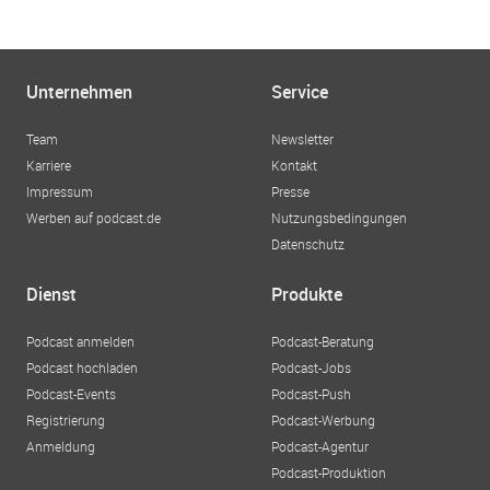
Unternehmen
Service
Team
Newsletter
Karriere
Kontakt
Impressum
Presse
Werben auf podcast.de
Nutzungsbedingungen
Datenschutz
Dienst
Produkte
Podcast anmelden
Podcast-Beratung
Podcast hochladen
Podcast-Jobs
Podcast-Events
Podcast-Push
Registrierung
Podcast-Werbung
Anmeldung
Podcast-Agentur
Podcast-Produktion