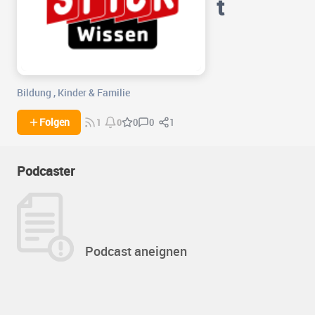
t
Bildung
,
Kinder & Familie
0
1
Folgen
0
1
0
Podcaster
Podcast aneignen