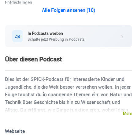
Entdeckungen.
Alle Folgen ansehen (10)
In Podcasts werben
Schalte jetzt Werbung in Podcasts.
Über diesen Podcast
Dies ist der SPICK-Podcast für interessierte Kinder und
Jugendliche, die die Welt besser verstehen wollen. In jeder
Folge tauchst du in spannende Themen ein: von Natur und
Technik über Geschichte bis hin zu Wissenschaft und
Alltag. Du erfährst, wie Dinge funktionieren, woher Ideen
Mehr
kommen und was hinter den grossen und kleinen Wundern
unserer Welt steckt. Das Schweizer Schüler*innen-
Webseite
Magazin SPICK begeistert seit über 40 Jahren mit