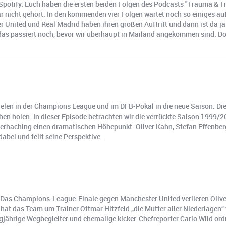
 bei Spotify. Euch haben die ersten beiden Folgen des Podcasts "Trauma 
ar nicht gehört. In den kommenden vier Folgen wartet noch so einiges au
 United und Real Madrid haben ihren großen Auftritt und dann ist da ja
das passiert noch, bevor wir überhaupt in Mailand angekommen sind. Dort
ielen in der Champions League und im DFB-Pokal in die neue Saison. Di
n holen. In dieser Episode betrachten wir die verrückte Saison 1999/20
nterhaching einen dramatischen Höhepunkt. Oliver Kahn, Stefan Effenber
abei und teilt seine Perspektive.
as Champions-League-Finale gegen Manchester United verlieren Oliver K
hat das Team um Trainer Ottmar Hitzfeld „die Mutter aller Niederlagen“
gjährige Wegbegleiter und ehemalige kicker-Chefreporter Carlo Wild ordn