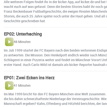
Alle weiteren Folgen findet ihr in der kicker App, auf kicker.de und
macht euch auf was gefasst. Denn die besten Stories habt ihr noch g
Franz Beckenbauer Fußballgeschichte, die ewigen Rivalen Manchester
Stories, die auch 25 Jahre später noch unter die Haut gehen. Und all 
Geschichte geschrieben hat.
EP02: Unterhaching
48 Minuten
Im Juli 1999 startet der FC Bayern nach den beiden verlorenen Endsp
zu antworten. Die Mission: Den Henkelpott endlich wieder nach Münche
Schlägerei in einer Pizzeria weiter und findet im Münchner Vorort U
erster Hand. Auch Carlo Wild ist damals als kicker-Reporter hautnah d
EP01: Zwei Ecken ins Herz
41 Minuten
Im Mai 1999 bricht für den FC Bayern München eine Welt zusammen. D
die bis dahin schmerzhafteste Niederlage der Vereinsgeschichte. Wie 
Mannschaft ergeben? Kahn, Effenberg und Hitzfeld berichten, der lan