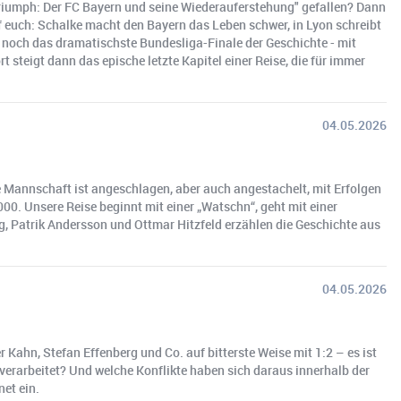
& Triumph: Der FC Bayern und seine Wiederauferstehung" gefallen? Dann
f euch: Schalke macht den Bayern das Leben schwer, in Lyon schreibt
 noch das dramatischste Bundesliga-Finale der Geschichte - mit
 steigt dann das epische letzte Kapitel einer Reise, die für immer
04.05.2026
e Mannschaft ist angeschlagen, aber auch angestachelt, mit Erfolgen
00. Unsere Reise beginnt mit einer „Watschn“, geht mit einer
g, Patrik Andersson und Ottmar Hitzfeld erzählen die Geschichte aus
04.05.2026
ahn, Stefan Effenberg und Co. auf bitterste Weise mit 1:2 – es ist
 verarbeitet? Und welche Konflikte haben sich daraus innerhalb der
et ein.