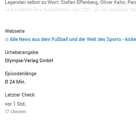
Legenden selbst zu Wort: Stefan Effenberg, Oliver Kahn, Pat
und erzählen ihre Geschichten von 2001, als sie zunächst D
anderem Huub Stevens, Mike Büskens und Gerald Asamoah rek
Details, die auch heute noch unter die Haut gehen – und erz
Webseite
Wiederauferstehung“ ist ein kicker Original. Die ersten beid
Alle News aus dem Fußball und der Welt des Sports - kicke
finalen beiden Episoden. Ab Folge 3 hörst du mit kicker+ weite
Urheberangabe
Olympia-Verlag GmbH
Episodenlänge
Ø 24 Min.
Letzter Check
vor 1 Std.
Checken