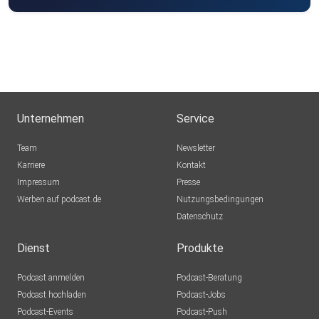
Unternehmen
Service
Team
Newsletter
Karriere
Kontakt
Impressum
Presse
Werben auf podcast.de
Nutzungsbedingungen
Datenschutz
Dienst
Produkte
Podcast anmelden
Podcast-Beratung
Podcast hochladen
Podcast-Jobs
Podcast-Events
Podcast-Push