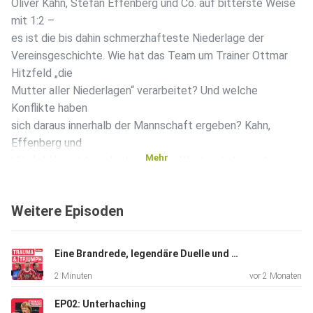
Oliver Kahn, Stefan Effenberg und Co. auf bitterste Weise
mit 1:2 –
es ist die bis dahin schmerzhafteste Niederlage der
Vereinsgeschichte. Wie hat das Team um Trainer Ottmar
Hitzfeld „die
Mutter aller Niederlagen“ verarbeitet? Und welche
Konflikte haben
sich daraus innerhalb der Mannschaft ergeben? Kahn,
Effenberg und
Mehr
Hitzfeld berichten, der langjährige Wegbegleiter und
ehemalige
kicker-Chefreporter Carlo Wild ordnet ein.
Weitere Episoden
Eine Brandrede, legendäre Duelle und Drama pur: So geht`s weiter
2 Minuten
vor 2 Monaten
EP02: Unterhaching