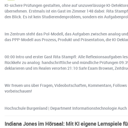
KI-sichere Prüfungen gestalten, ohne auf unzuverlässige KI-Detektor
übernehmen. Erstmals ist ein Gast im Zimmer 148 dabei: Rita Stampfl 
den Blick. Es ist kein Studierendenproblem, sondern ein Aufgabenpr
Im Zentrum steht das Pol-Modell, das Aufgaben zwischen analog und K
das PPP-Modell aus Prozess, Produkt und Präsentation, die KI-Dekla
00:00 Intro und erster Gast Rita Stampfl: Alle Reflexionsaufgaben le
Rückkehr zu analog: handschriftliche und mündliche Prüfungen 09:39 
deklarieren und im Realen verorten 21:10 Safe Exam Browser, Zeitdruc
Wir freuen uns über Fragen, Videobotschaften, Kommentare, Follows 
vorbeischauen!
Hochschule Burgenland | Department Informationstechnologie Auch
Indiana Jones im Hörsaal: Mit KI eigene Lernspiele für