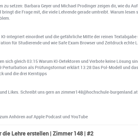
en zu setzen: Barbara Geyer und Michael Prodinger zeigen dir, wie du A
bringt die Frage mit, die viele Lehrende gerade umtreibt. Warum lesen s
oblem.
I-integriert einordnet und die gefährliche Mitte der reinen Textabgabe 
ration für Studierende und wie Safe Exam Browser und Zeitdruck echte 
sen sich gleich 03:15 Warum KI-Detektoren und Verbote keine Lösung sin
Perturbation als Prüfungsformat erklärt 13:28 Das Pol-Modell und das P
k und die drei Kerntipps
und Likes. Schreibt uns gern an zimmer148@hochschule-burgenland.at. 
 zum Anhören auf Apple Podcast und YouTube
 die Lehre erstellen | Zimmer 148 | #2