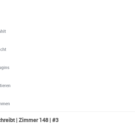
ählt
icht
ugins
tieren
ommen
hreibt | Zimmer 148 | #3