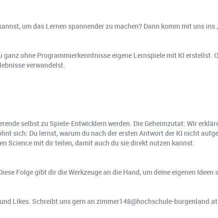
zen kannst, um das Lernen spannender zu machen? Dann komm mit uns ins
 du ganz ohne Programmierkenntnisse eigene Lernspiele mit KI erstellst.
rlebnisse verwandelst.
rende selbst zu Spiele-Entwicklern werden. Die Geheimzutat: Wir erklä
hnt sich: Du lernst, warum du nach der ersten Antwort der KI nicht aufge
n Science mit dir teilen, damit auch du sie direkt nutzen kannst.
t: Diese Folge gibt dir die Werkzeuge an die Hand, um deine eigenen Ideen
nd Likes. Schreibt uns gern an ⁠⁠zimmer148@hochschule-burgenland.at⁠⁠.