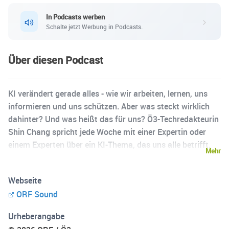
In Podcasts werben
Schalte jetzt Werbung in Podcasts.
Über diesen Podcast
KI verändert gerade alles - wie wir arbeiten, lernen, uns
informieren und uns schützen. Aber was steckt wirklich
dahinter? Und was heißt das für uns? Ö3-Techredakteurin
Shin Chang spricht jede Woche mit einer Expertin oder
einem Experten über ein KI-Thema, das uns alle betrifft.
Mehr
Von Deepfakes und Datenschutz über Algorithmen am
Arbeitsmarkt bis zu KI in der Medizin, in der Schule und in
Webseite
der Kunst - immer mit echten Fakten, konkreten Tipps und
ORF Sound
ohne Technik-Blabla. Jeden Mittwoch gibt es eine neue
Folge auf ORF Sound und überall, wo es Podcasts gibt.
Urheberangabe