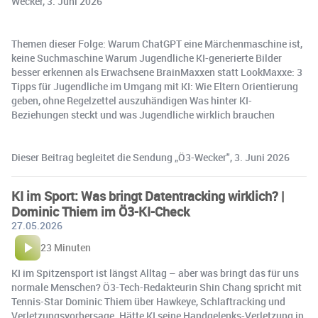
Wecker, 3. Juni 2026
Themen dieser Folge: Warum ChatGPT eine Märchenmaschine ist,
keine Suchmaschine Warum Jugendliche KI-generierte Bilder
besser erkennen als Erwachsene BrainMaxxen statt LookMaxxe: 3
Tipps für Jugendliche im Umgang mit KI: Wie Eltern Orientierung
geben, ohne Regelzettel auszuhändigen Was hinter KI-
Beziehungen steckt und was Jugendliche wirklich brauchen
Dieser Beitrag begleitet die Sendung „Ö3-Wecker", 3. Juni 2026
KI im Sport: Was bringt Datentracking wirklich? |
Dominic Thiem im Ö3-KI-Check
27.05.2026
23 Minuten
KI im Spitzensport ist längst Alltag – aber was bringt das für uns
normale Menschen? Ö3-Tech-Redakteurin Shin Chang spricht mit
Tennis-Star Dominic Thiem über Hawkeye, Schlaftracking und
Verletzungsvorhersage. Hätte KI seine Handgelenks-Verletzung in