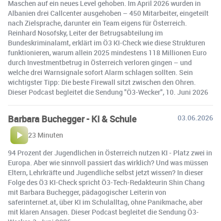
Maschen auf ein neues Level gehoben. Im April 2026 wurden in
Albanien drei Callcenter ausgehoben – 450 Mitarbeiter, eingeteilt
nach Zielsprache, darunter ein Team eigens für Österreich.
Reinhard Nosofsky, Leiter der Betrugsabteilung im
Bundeskriminalamt, erklärt im Ö3 KI-Check wie diese Strukturen
funktionieren, warum allein 2025 mindestens 118 Millionen Euro
durch Investmentbetrug in Österreich verloren gingen – und
welche drei Warnsignale sofort Alarm schlagen sollten. Sein
wichtigster Tipp: Die beste Firewall sitzt zwischen den Ohren.
Dieser Podcast begleitet die Sendung "Ö3-Wecker", 10. Juni 2026
Barbara Buchegger - KI & Schule
03.06.2026
23 Minuten
94 Prozent der Jugendlichen in Österreich nutzen KI - Platz zwei in
Europa. Aber wie sinnvoll passiert das wirklich? Und was müssen
Eltern, Lehrkräfte und Jugendliche selbst jetzt wissen? In dieser
Folge des Ö3 KI-Check spricht Ö3-Tech-Redakteurin Shin Chang
mit Barbara Buchegger, pädagogischer Leiterin von
saferinternet.at, über KI im Schulalltag, ohne Panikmache, aber
mit klaren Ansagen. Dieser Podcast begleitet die Sendung Ö3-