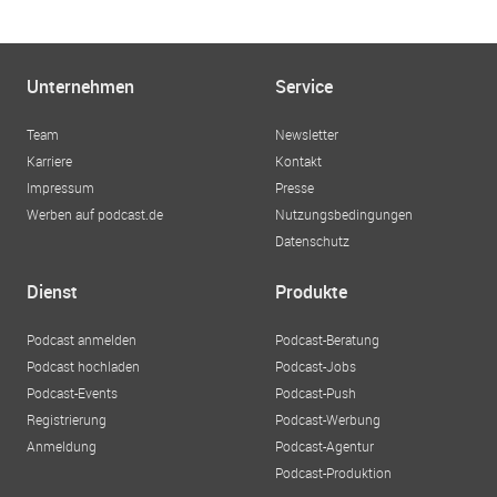
Unternehmen
Service
Team
Newsletter
Karriere
Kontakt
Impressum
Presse
Werben auf podcast.de
Nutzungsbedingungen
Datenschutz
Dienst
Produkte
Podcast anmelden
Podcast-Beratung
Podcast hochladen
Podcast-Jobs
Podcast-Events
Podcast-Push
Registrierung
Podcast-Werbung
Anmeldung
Podcast-Agentur
Podcast-Produktion