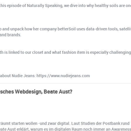
 this episode of Naturally Speaking, we dive into why healthy soils are on
 and unpack how her company betterSoil uses data-driven tools, satellite
 and brands.
lth is linked to our closet and what fashion item is especially challengi
e about Nudie Jeans: https://www.nudiejeans.com
äisches Webdesign, Beate Aust?
äumt starten wollen -und zwar digital. Laut Studien der Postbank rund 
eate Aust erklärt, warum es im digitalen Raum noch immer an Awareness