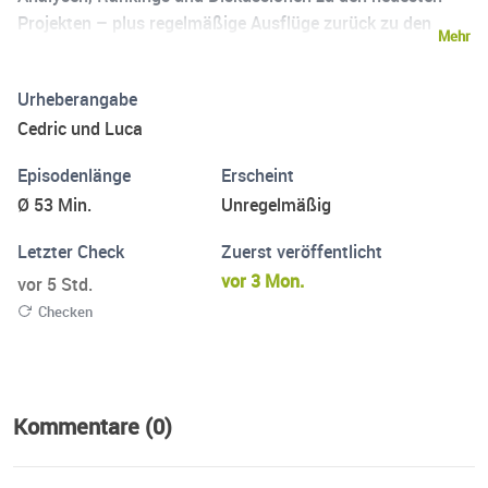
Projekten – plus regelmäßige Ausflüge zurück zu den
Mehr
Klassikern und allem, was Star Wars sonst noch zu bieten
hat. Spoiler möglich. Inoffizieller Fan-Podcast.
Urheberangabe
Cedric und Luca
Episodenlänge
Erscheint
Ø 53 Min.
Unregelmäßig
Letzter Check
Zuerst veröffentlicht
vor 3 Mon.
vor 5 Std.
Checken
Kommentare (0)