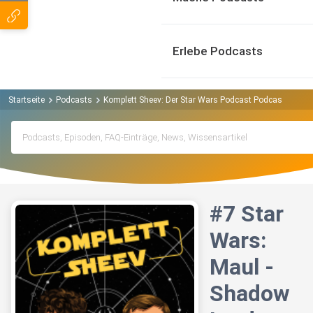
Erlebe Podcasts
Startseite
Podcasts
Komplett Sheev: Der Star Wars Podcast Podcast
#7 S
#7 Star
Wars:
Maul -
Shadow