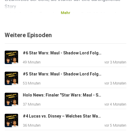
Story
Mehr
setzt als andere Formate. Auch visuelle Highlights und
kleine
Details kommen nicht zu kurz.
Weitere Episoden
Kontakt: komplettsheev@gmail.com.
#6 Star Wars: Maul - Shadow Lord Folge 3 & 4 Review: Lichtschwert-Action & Manipulation pur
49 Minuten
vor 3 Monaten
Inoffizieller Fan-Podcast.
#5 Star Wars: Maul - Shadow Lord Folge 1 & 2 Review: Taktik statt blinde Rache
53 Minuten
vor 3 Monaten
Holo News: Finaler "Star Wars: Maul - Shadow Lord"-Trailer im Check
37 Minuten
vor 4 Monaten
#4 Lucas vs. Disney – Welches Star Wars wäre besser?
36 Minuten
vor 5 Monaten