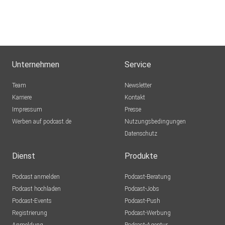
Unternehmen
Service
Team
Newsletter
Karriere
Kontakt
Impressum
Presse
Werben auf podcast.de
Nutzungsbedingungen
Datenschutz
Dienst
Produkte
Podcast anmelden
Podcast-Beratung
Podcast hochladen
Podcast-Jobs
Podcast-Events
Podcast-Push
Registrierung
Podcast-Werbung