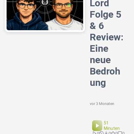
Lord
Folge 5
& 6
Review:
Eine
neue
Bedroh
ung
vor 3 Monaten
51
Minuten
0
0
0
0