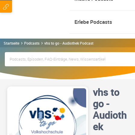
Erlebe Podcasts
Startseite
Podcasts
vhs to go - Audiothek Podcast
vhs to
go -
Audioth
ek