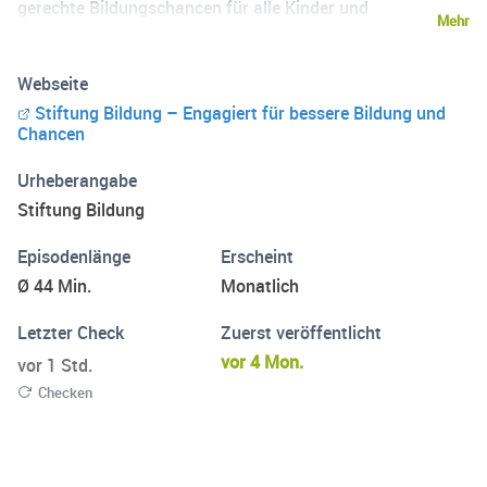
gerechte Bildungschancen für alle Kinder und
Mehr
Jugendlichen stark. Unser Podcasthost Jürgen Rickert
trifft in jeder Folge Menschen, die sich mit Herz und
Webseite
Verstand für Bildungsgerechtigkeit, Partizipation und
Stiftung Bildung – Engagiert für bessere Bildung und
Vielfalt einsetzen. Ob kreative Ideen, politische Visionen
Chancen
oder spannende Erfahrungsberichte – hier geht’s um
echte Veränderungen und Bildungsakteur*innen aller
Urheberangabe
Generationen, die Gegenwart und Zukunft gestalten. Also
Stiftung Bildung
rein in den Talk und raus mit den innovativsten Lösungen.
Episodenlänge
Erscheint
Ø 44 Min.
Monatlich
Letzter Check
Zuerst veröffentlicht
vor 4 Mon.
vor 1 Std.
Checken