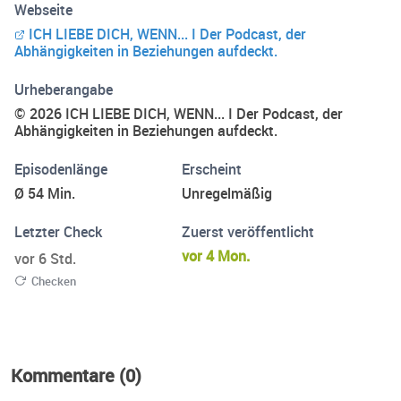
Webseite
Podcast möchte sie Einblicke in verwirrende und/oder
ICH LIEBE DICH, WENN... I Der Podcast, der
missbräuchliche Verhaltensmuster geben und HörerInnen
Abhängigkeiten in Beziehungen aufdeckt.
so ermöglichen, Klarheit zu gewinnen, um sich ggf. daraus
zu befreien. In jeder Folge erkundigt Marie gemeinsam
Urheberangabe
mit ExperteInnen oder Betroffenen die Höhen und Tiefen
© 2026 ICH LIEBE DICH, WENN... I Der Podcast, der
der menschlichen Verbundenheit. Von inspirierenden
Abhängigkeiten in Beziehungen aufdeckt.
Geschichten bis hin zu praktischen Einblicken: Hier findest
Episodenlänge
Erscheint
du alles, was du brauchst, um deine Beziehungen zu
stärken und dich selbst zu entfalten. Mehr unter
Ø 54 Min.
Unregelmäßig
www.mariebirtel.com. Viel Spaß beim Hören!
Letzter Check
Zuerst veröffentlicht
vor 4 Mon.
vor 6 Std.
Checken
Kommentare (0)