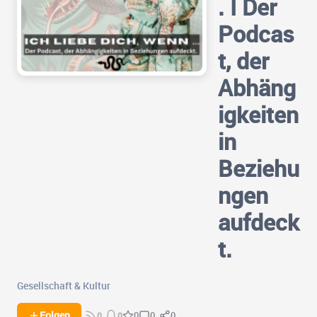
. I Der
Podcas
t, der
Abhäng
igkeiten
in
Beziehu
ngen
aufdeck
t.
Gesellschaft & Kultur
0
0
Folgen
0
0
0