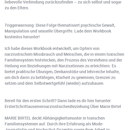
liebevolle Verbindung zurückzufinden – zu sich selbst und sogar
zu den Eltern.
Triggerwarnung: Diese Folge thematisiert psychische Gewalt,
Manipulation und sexuelle Übergriffe. Lade dein Workbook
kostenlos herunter!
Ich habe dieses Workbook entwickelt, um Opfern von
narzisstischem Missbrauch und Menschen, die in einem toxischen
Familiensystem feststecken, den Prozess des Verstehens und der
Heilung von Beziehungen mit Narzisstinnen zu erleichtern. Es
bietet praktische Übungen, Denkanstöße und lehrreiche Inhalte,
um dich darin zu befähigen, Klarheit zu gewinnen, Grenzen zu
setzen und dein Selbstwertgefühl (wieder) aufzubauen.
Bereit für den ersten Schritt? Dann lade es dir hier herunter:
ErsterSchrittauseinernarzisstsichenBeziehung Über Marie Birtel
MARIE BIRTEL deckt Abhängigkeitsmuster in toxischen
Familiensystemen auf. Durch ihre Erfahrung als Mode-
Journalistin und Hochschul-Dozentin sowie ihrer Arbeit in