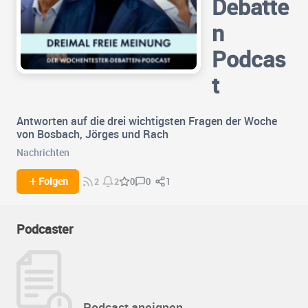
Debatte
n
Podcas
t
Antworten auf die drei wichtigsten Fragen der Woche
von Bosbach, Jörges und Rach
Nachrichten
0
1
Folgen
0
2
2
Podcaster
Podcast aneignen