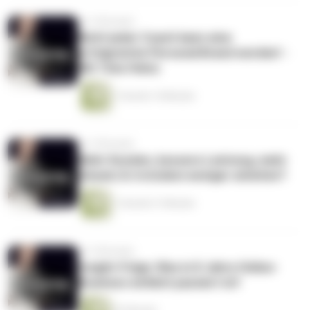
vor 5 Monaten
Nicht jeder Coach kann eine
erfolgreiche Personal Brand werden! -
Mit Timo Heinz
1 Stunde 14 Minuten
vor 5 Monaten
Mehr Kunden, bessere Leistung, mehr
Umsatz & trotzdem weniger arbeiten?
1 Stunde 31 Minuten
vor 5 Monaten
Insight-Folge: Was in 8 Jahre Online-
Business wirklich passiert ist!