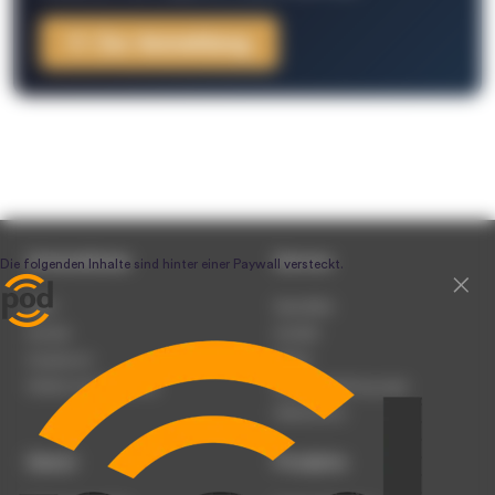
Zur Anmeldung
Unternehmen
Service
Team
Newsletter
Karriere
Kontakt
Impressum
Presse
Werben auf podcast.de
Nutzungsbedingungen
Datenschutz
Dienst
Produkte