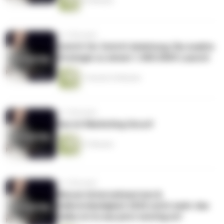
52 Minuten
vor 5 Monaten
Schritt für Schritt Anleitung: Die exakte
Strategie zu einem 1.000.000€ Launch
1 Stunde 25 Minuten
vor 5 Monaten
Das ist Marketing Uncut!
27 Minuten
vor 5 Monaten
Warum Unternehmertum &
Selbstständigkeit 2026 nicht mehr das
Selbe ist & was jetzt wichtig ist!