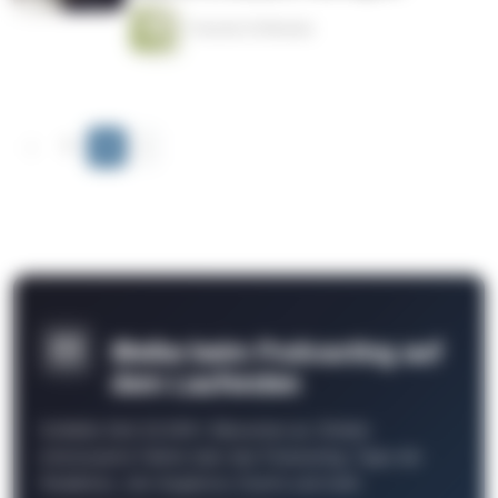
1 Stunde 25 Minuten
‹
1
2
›
Bleibe beim Podcasting auf
dem Laufenden
Schließe Dich 26.000+ Menschen an. Erhalte
interessante Fakten über das Podcasting, Tipps der
Redaktion, Job-Angebote, Events und mehr.