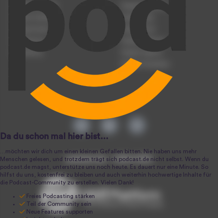
Podcast anmelden
Podcast-Beratung
Podcast hochladen
Podcast-Jobs
Podcast-Events
Podcast-Push
Registrierung
Podcast-Werbung
Anmeldung
Podcast-Agentur
Podcast-Produktion
podcast.de ~ 2004-2026