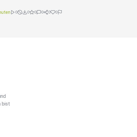
nuten
0
0
0
0
0
0
und
 bist