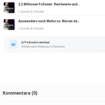
2,2 Millionen Follower: Reichweite und Content-Strategien in 2026 - Mit David Renken (Herr David)
Themen u.a.:
1 Stunde 52 Minuten
Auswandern nach Mallorca: Warum das ihre beste Entscheidung war - mit Jessica Göttig
1:1 Coaching vs. Gruppenprogramme
1 Stunde 32 Minuten
Wissen vs. Erfahrung im Investieren
In Podcasts werben
Schalte jetzt Werbung in Podcasts.
Fokus statt Überforderung
Fehler als Wachstumstreiber
Authentisches Marketing & Umsetzung
Kommentare (0)
Hier findest du mehr von Jonny: