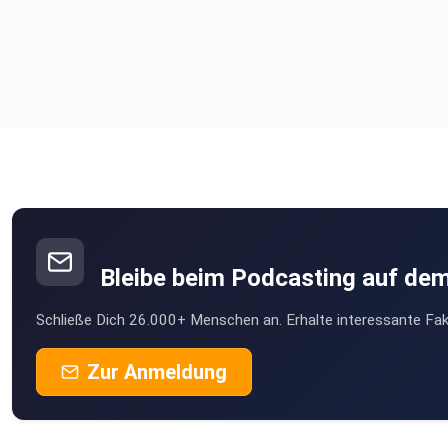
mit mir auf Instagram:
https://www.instagram.com/flo_koenig.funnelspot/
Viel Spaß weiterhin beim “Marketing Uncut” Podcast.
Bleibe beim Podcasting auf de
Schließe Dich 26.000+ Menschen an. Erhalte interessante Fak
Zur Anmeldung