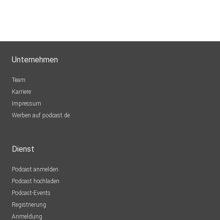
Unternehmen
Team
Karriere
Impressum
Werben auf podcast.de
Dienst
Podcast anmelden
Podcast hochladen
Podcast-Events
Registrierung
Anmeldung