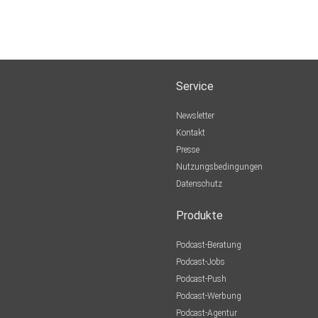
Service
Newsletter
Kontakt
Presse
Nutzungsbedingungen
Datenschutz
Produkte
Podcast-Beratung
Podcast-Jobs
Podcast-Push
Podcast-Werbung
Podcast-Agentur