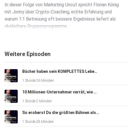
In dieser Folge von Marketing Uncut spricht Florian König
mit Jonny über Crypto-Coaching, echte Erfahrung und
warum 1:1 Betreuung oft bessere Ergebnisse liefert als
skalierbare Gruppenprogramme.
Jonny erklärt, weshalb Praxis wichtiger ist als Theorie,
Weitere Episoden
wie Überinformation Menschen blockiert und warum Fokus
und Umsetzung über Erfolg im Business, Marketing und
Investieren entscheiden. Außerdem geht es darum, wie man m
Bücher haben sein KOMPLETTES Leben verändert! - Mit Tobias Milbrandt
Mitarbeitern skaliert, ohne Qualität zu verlieren, warum
1 Stunde 26 Minuten
Fehler der beste Lehrer sind und weshalb
Authentizität im Marketing die richtigen Kunden anzieht.
10 Millionen-Unternehmer verrät, wie Du die Chancen von AI wirklich für Dich nutzt
1 Stunde 2 Minuten
Eine Folge für alle, die weniger konsumieren und endlich ins
So eroberst Du die größten Bühnen als Speaker - mit Sascha Müller
Handeln kommen wollen.
1 Stunde 28 Minuten