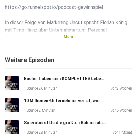
https://go.funnelspot.io/podcast-gewinnspiel
In dieser Folge von Marketing Uncut spricht Florian König
mit Timo Heinz über Unternehmertum, Personal
Mehr
Branding und die Frage, wie man im Business erfolgreich
bleibt, ohne sich selbst zu verlieren.
Weitere Episoden
Timo teilt offen sein größtes Learning als Unternehmer:
Business ist immer auch Persönlichkeitsentwicklung. Es
Bücher haben sein KOMPLETTES Leben verändert! - Mit Tobias Milbrandt
geht darum, trotz Meinungen von außen authentisch zu
1 Stunde 26 Minuten
vor 2 Wochen
bleiben,
eine starke Personenmarke aufzubauen und gleichzeitig
10 Millionen-Unternehmer verrät, wie Du die Chancen von AI wirklich für Dich nutzt
gesunde
1 Stunde 2 Minuten
vor 3 Wochen
Grenzen zwischen privat und persönlich zu ziehen.
Außerdem
So eroberst Du die größten Bühnen als Speaker - mit Sascha Müller
diskutieren die beiden den sinnvollen Einsatz von
1 Stunde 28 Minuten
vor 1 Monat