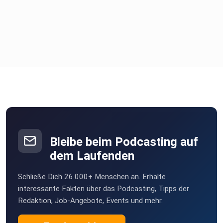
Du brauchst ein All-in-One-Tool für dein
Online-Marketing?Dann checke Funnelspot
aus!
https://funnelspot.io/?
utm_source=podcast&utm_medium=folge
Damit dieser Podcast keine Einbahnstraße bleibt,
connecte dich
mit mir auf Instagram:
Bleibe beim Podcasting auf
dem Laufenden
https://www.instagram.com/flo_koenig.funnelspot/
Schließe Dich 26.000+ Menschen an. Erhalte
Viel Spaß weiterhin beim “Marketing Uncut” Podcast.
interessante Fakten über das Podcasting, Tipps der
Redaktion, Job-Angebote, Events und mehr.