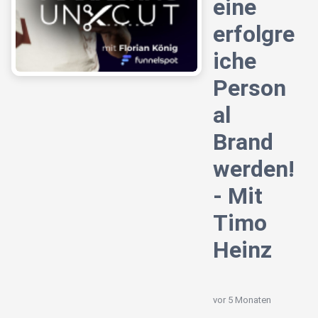
eine
erfolgre
iche
Person
al
Brand
werden!
- Mit
Timo
Heinz
vor 5 Monaten