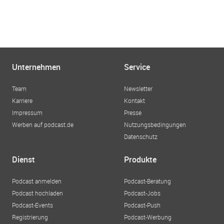
Unternehmen
Service
Team
Newsletter
Karriere
Kontakt
Impressum
Presse
Werben auf podcast.de
Nutzungsbedingungen
Datenschutz
Dienst
Produkte
Podcast anmelden
Podcast-Beratung
Podcast hochladen
Podcast-Jobs
Podcast-Events
Podcast-Push
Registrierung
Podcast-Werbung